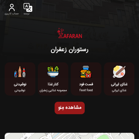
ترجمه
حساب کاربری
رستوران زعفران
غذای ایرانی
فست فود
کنار غذا
نوشیدنی
غذای ایرانی
fast food
مجموعه غذایی زعفران
نوشیدنی
مشاهده مِنو