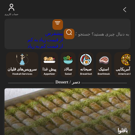
حساب کاربری
پیشفرض
از قیمت زیاد به کم
از قیمت کم به زیاد
تزا آمریکایی
استیک
صبحانه
سالاد
پیش غذا
سرویس‌های قلیان
Hookah Services
Appetizer
Salad
Breakfast
Beefsteak
American Pizz
دسر / Dessert
باقلوا