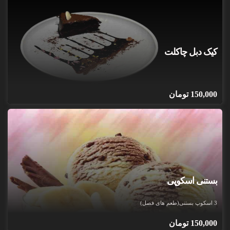
کیک دبل چاکلت
150,000
تومان
بستنی اسکوپی
3 اسکوپ بستنی(طعم های فصل)
150,000
تومان