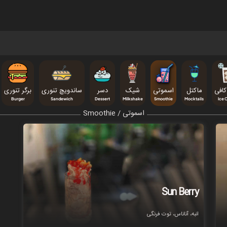
افی
ماکتل
اسموتی
شیک
دسر
ساندویچ تنوری
برگر تنوری
Burger
Sandewich
Dessert
Milkshake
Smoothie
Mocktails
Ice 
اسموتی / Smoothie
Sun Berry
انبه، آناناس، توت فرنگی