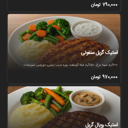
790,000
تومان
استیک گریل سنفونی
200گرم سینه مرغ، 150گرم فیله گوسفند، پوره سیب زمینی، دورچین سبزیجات
970,000
تومان
استیک رویال گریل