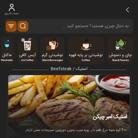
حساب کاربری
چای و دمنوش
نوشیدنی بر پایه قهوه
نوشیدنی گرم
آیس کافی
ماکتل
Mocktails
Ice Coffee
Warm Beverages
Coffee
Teas & Tisanes
استیک / Beefsteak
استیک امبر چیکن
400 گرم سینه مرغ طعم دار، پوره سیب زمینی، دورچین سبزیجات، سس تارتار