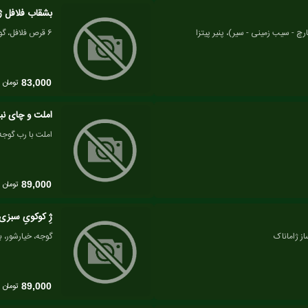
بشقاب فلافل ژ
چ - سیب زمینی - سیر)، پنیر پیتزا
6 قرص فلافل، گوجه، خیارشور، باگت، سس
تومان
83,000
املت و چای نب
املت با رب گوجه
تومان
89,000
ژِ کوکویِ سبزی
ز ژاماناک
گوجه، خیارشور، باگت، سس، 150 گرم
تومان
89,000