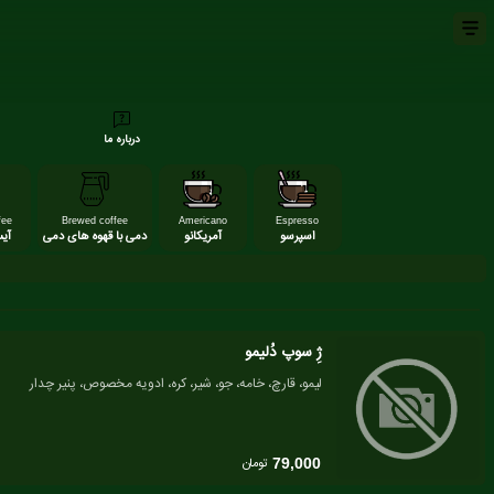
درباره ما
fee
Brewed coffee
Americano
Espresso
اسپرسو
آمریکانو
دمی با قهوه های دمی
آی
ژِ سوپ دُلیمو
لیمو، قارچ، خامه، جو، شیر، کره، ادویه مخصوص، پنیر چدار
تومان
79,000