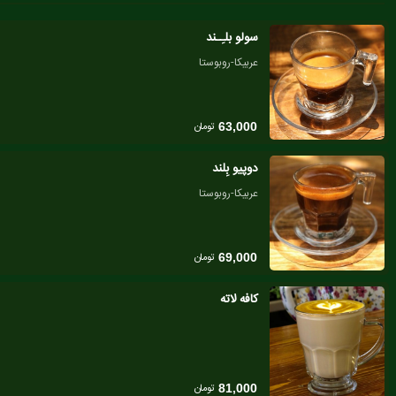
سولو بلـِـند
عربیکا-روبوستا
تومان
63,000
دوپیو بِلند
عربیکا-روبوستا
تومان
69,000
کافه لاته
تومان
81,000