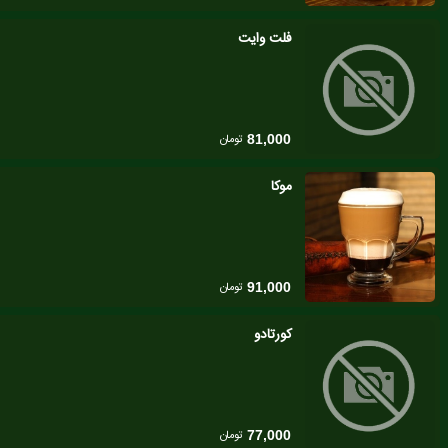
فلت وایت
تومان
81,000
موکا
تومان
91,000
کورتادو
تومان
77,000