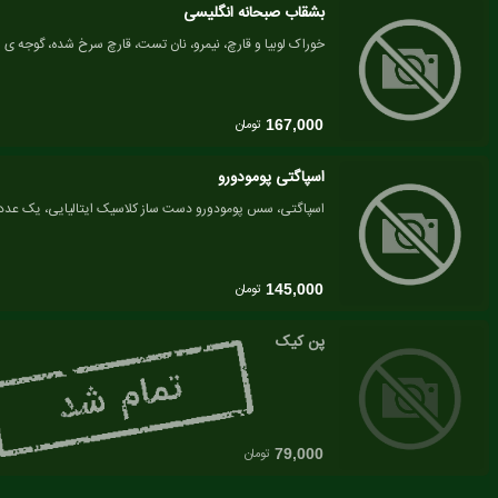
بشقاب صبحانه انگلیسی
خوراک لوبیا و قارچ، نیمرو، نان تست، قارچ سرخ شده، گوجه ی
تومان
167,000
اسپاگتی پومودورو
اسپاگتی، سس پومودورو دست ساز کلاسیک ایتالیایی، یک عدد 
تومان
145,000
پن کیک
تومان
79,000