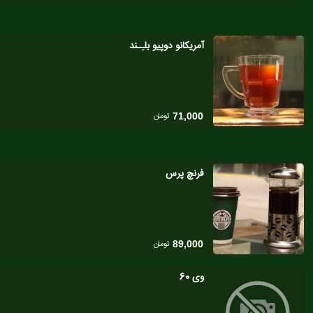
آمریکانو دوپیو بلـِـند
تومان
71,000
فرنچ پرس
تومان
89,000
وی 60