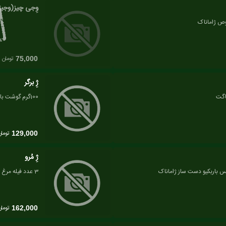
وِجی چیز(وجیت
تومان
75,000
ژِ برگر
اگت
100گرم گوشت با مرینت مخصوص ژاماناک، گوجه، خیارشور، سس باربکیو دست ساز ژاماناک
تومان
129,000
ژِ مُرو
3 عدد فیله مرغ مرینت شده با چاشنی مخصوص، گوجه، خیارشور، باگت، سس باربکیو دست ساز ژاماناک
تومان
162,000