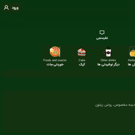
ورود
نظرسنجی
Foods and snacks
Cake
Other drinks
Herba
ش ها
دیگر نوشیدنی ها
کیک
خوردنی جات
، ادیمه مخصوص، روغن زیتون