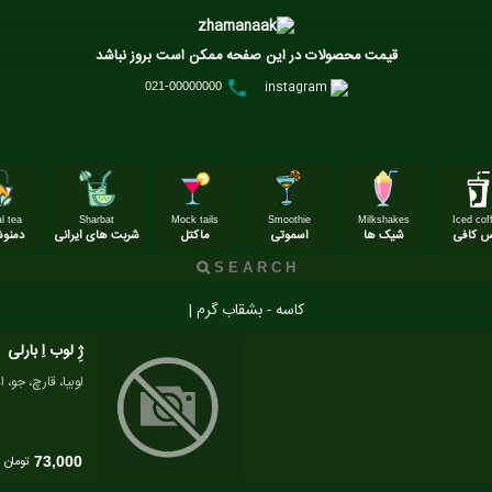
قیمت محصولات در این صفحه ممکن است بروز نباشد
instagram
021-00000000
l tea
Sharbat
Mock tails
Smoothie
Milkshakes
Iced cof
س کافی
شیک ها
اسموتی
ماکتل
شربت های ایرانی
دمنو
کاسه - بشقاب گرم |
ژِ لوب اِ بارلی
لوبیا، قارچ، جو
تومان
73,000