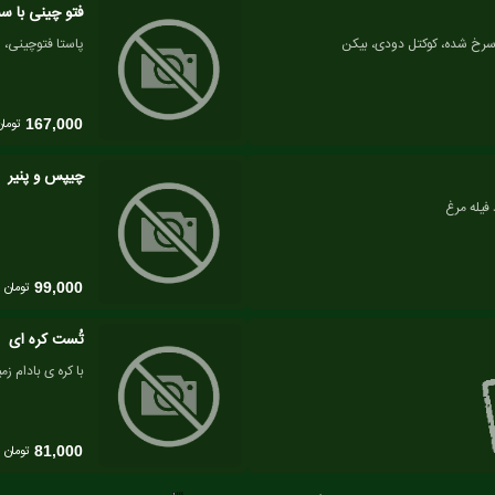
فتو چینی با 
 سرخ شده، کوکتل دودی، بیکن
پاستا فتوچینی،
تومان
167,000
چیپس و پنیر
فیله مرغ
تومان
99,000
تُست کره ای
با کره ی بادام زم
تومان
81,000