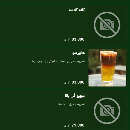
کافه گلاسه
تومان
93,000
هایپرسو
اسپرسو دوپیو، نوشابه انرژی زا، لیمو، یخ
تومان
93,000
دوپیو کُن پانا
اسپرسو دبل + خامه
تومان
79,000