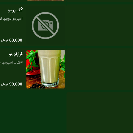
کُک پرسو
اسپرسو دوپیو، کو
تومان
83,000
فراپاچینو
3شات اسپرسو، یخ، وانیل، کارامل، بستنی، شکلات
تومان
99,000