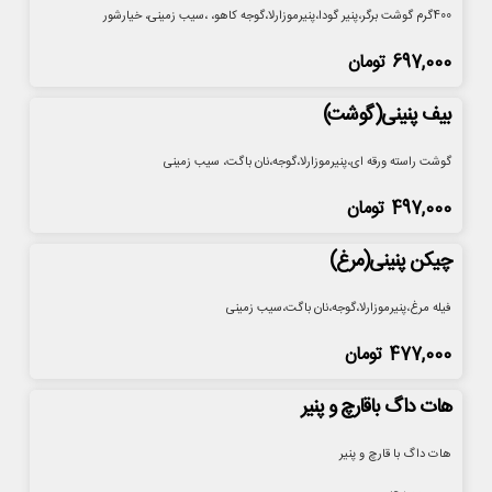
400گرم گوشت برگر،پنیر گودا،پنیرموزارلا،گوجه کاهو، ،سیب زمینی، خیارشور
697,000
تومان
بیف پنینی(گوشت)
گوشت راسته ورقه ای،پنیرموزارلا،گوجه،نان باگت، سیب زمینی
497,000
تومان
چیکن پنینی(مرغ)
فیله مرغ،پنیرموزارلا،گوجه،نان باگت،سیب زمینی
477,000
تومان
هات داگ باقارچ و پنیر
هات داگ با قارچ و پنیر