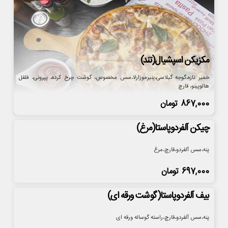
مکزیکن اسپشیال(تند)
خمیر تازه،گوجه گیلاسی،پنیرموزارلا،سس مخصوص، گوشت چرخ کرده، پپرونی، فلفل
هالوپینو، قارچ
867,000
تومان
چیکن آلفردوپاستا(مرغ)
پنه،سس آلفردو،قارچ،مرغ
697,000
تومان
بیف آلفردوپاستا(گوشت ورقه ای)
پنه،سس آلفردو،قارچ،راسته گوساله ورقه ای