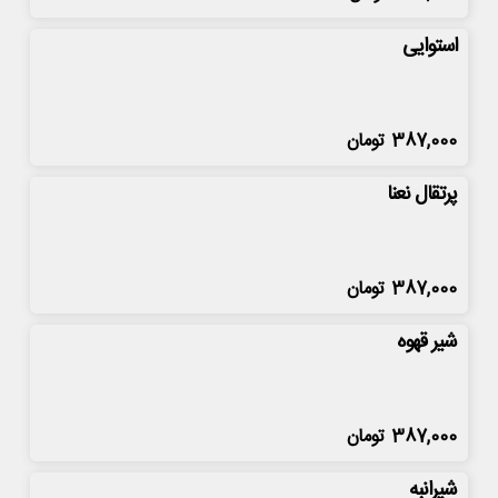
استوایی
387,000
تومان
پرتقال نعنا
387,000
تومان
شیر قهوه
387,000
تومان
شیرانبه