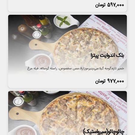
597,000
تومان
بلک اندوایت پیتزا
خمیر تازه،گوجه گیلاسی،پنیرموزارلا،سس مخصوص، راسته گوساله، فیله مرغ
977,000
تومان
چائوچائو(سیرواستیک)