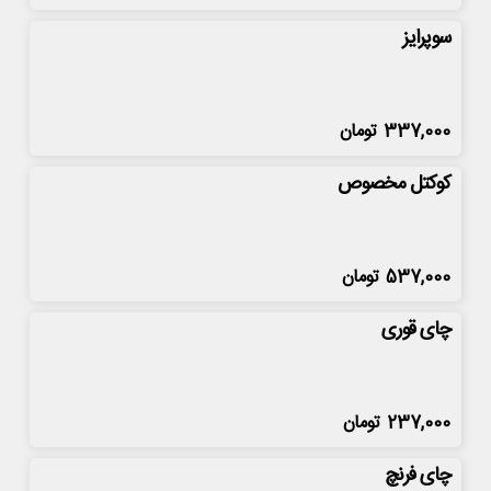
سوپرایز
337,000
تومان
کوکتل مخصوص
537,000
تومان
چای قوری
237,000
تومان
چای فرنچ