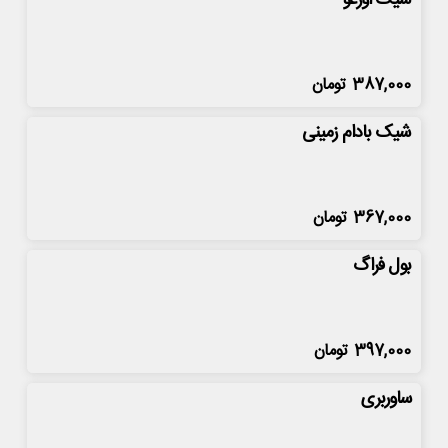
شیک اورعو
387,000
تومان
شیک بادام زمینی
367,000
تومان
بول فراگ
397,000
تومان
ساوربری