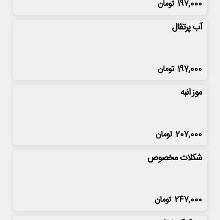
197,000
تومان
آب پرتقال
197,000
تومان
موز انبه
207,000
تومان
شکلات مخصوص
247,000
تومان