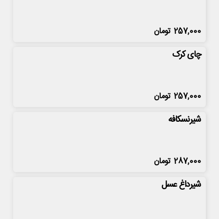
257,000
تومان
چای کرک
257,000
تومان
شیرنسکافه
287,000
تومان
شیرداغ عسل