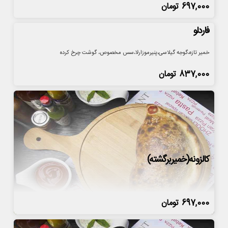
697,000
تومان
فاردلو
خمیر تازه،گوجه گیلاسی،پنیرموزارلا،سس مخصوص، گوشت چرخ کرده
837,000
تومان
کالزونه(خمیربرگشته)
697,000
تومان