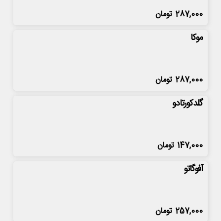
287,000
تومان
موکا
287,000
تومان
گلدکورتادو
147,000
تومان
آفوگاتو
257,000
تومان