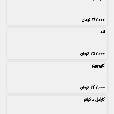
197,000
تومان
لته
257,000
تومان
کاپوچینو
247,000
تومان
کارامل ماکیاتو