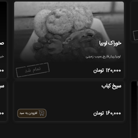
خوراک لوبیا
صب
لوبیا,پیاز,قارچ,سیب زمینی
خیا
120,000
تومان
00
سیخ کباب
سی
160,000
تومان
00
افزودن به سبد