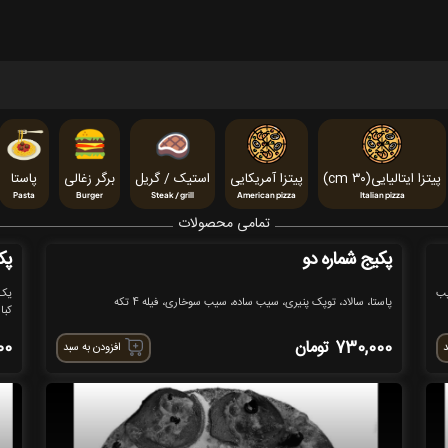
پیتزا ایتالیایی(cm ۳۰)
پیتزا آمریکایی
استیک / گریل
برگر زغالی
پاستا
Pasta
Burger
Steak / grill
American pizza
Italian pizza
تمامی محصولات
پکیج شماره دو
پک
یب
یک 
پاستا، سالاد، توپک پنیری، سیب ساده، سیب سوخاری، فیله 4 تکه
کبا
730,000
تومان
00
د
افزودن به سبد