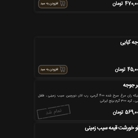
470,0
تومان
افزودن به سبد
جه کبابی
45,0
تومان
افزودن به سبد
بر جوجه
1 تیکه ران مرغ سرخ شده 400 گرمی، رب انار، دورچین سیب زمینی ، فلفل
کره، 300 گرم برنج ایرانی
569,0
تومان
و خورشت قیمه سیب زمینی