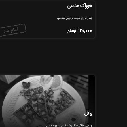
خوراک عدسی
پیاز,قارچ,سیب زمینی,عدسی
120,000
تومان
وافل
وافل,نوتلا,بستنی,خامه,موز,میوه فصل