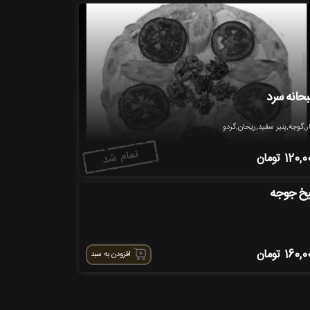
حانه سرد
ر,گوجه,پنیر سفید,ریحان,گردو
120,0
تومان
خ جوجه
160,0
تومان
افزودن به سبد