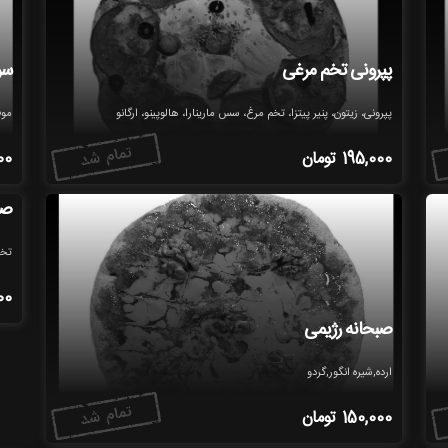
پپرونی تخم مرغی
سر
پپرونی، زیتون، پنیر پیتزا، تخم مرغ، سس مارینارا، هالوپینو، ارگانو
موم
195,000
تومان
00
صب
تخم
00
صبحانه رژیمی
ارده,شیره انگور,گردو
150,000
تومان