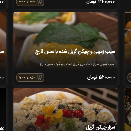
340,000
تومان
00
افزودن به سبد
سیب زمینی و چیکن گریل شده با سس قارچ
سی
سیب زمینی سرخ شده، مرغ گریل شده، پنیر گودا، سس قارچ
520,000
تومان
00
د
افزودن به سبد
سزار چیکن گریل
پی