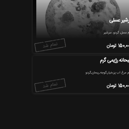
شیر عسلی
 عسل، گردو، سرشیر
150,0
تومان
حانه رژیمی گرم
 مرغ اب پز,خیار,گوجه,ریحان,گردو
150,0
تومان