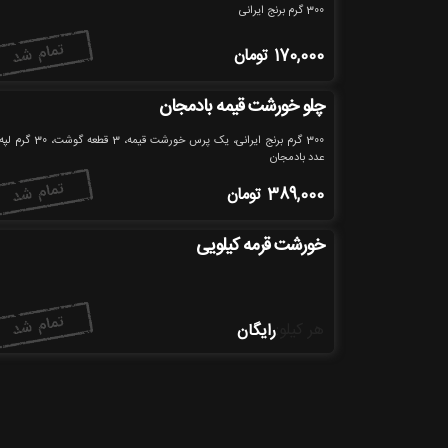
300 گرم برنج ایرانی
170,000
تومان
چلو خورشت قیمه بادمجان
عدد بادمجان
389,000
تومان
خورشت قرمه کیلویی
هر کیلو
:
رایگان