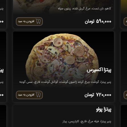
کاهو، نان تست، مرغ گریل شده، زیتون سیاه
پنی
590,000
تومان
00
د
افزودن به سبد
پیتزا اکسپرس
پیت
پنیر پیتزا، گوشت چرخ کرده، ژامبون گوشت، کوکتل گوشت، قارچ، سس گوجه
پنی
720,000
تومان
00
د
افزودن به سبد
پیتزا پولو
پنیر پیتزا، فیله مرغ، قارچ، کاپاریس، پیاز