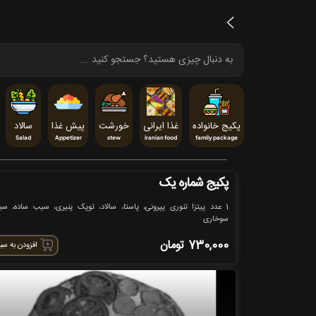
پکیج خانواده
غذا ایرانی
خورشت
پیش غذا
سالاد
Salad
Appetizer
stew
iranian food
family package
پکیج شماره یک
1 عدد پیتزا تنوری پپرونی، پاستا، سالاد، توپک پنیری، سیب ساده، س
سوخاری
730,000
تومان
افزودن به سب