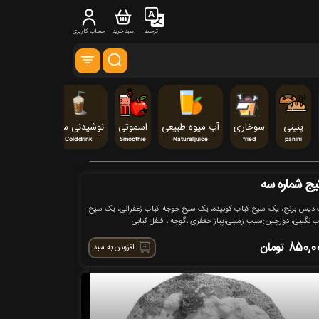
ترجمه
سبد خرید
حساب کاربری
پنینی
سوخاری
آب میوه طبیعی
اسموتی
نوشیدنی سرد
شیک
Shake
Cold drink
Smoothie
Natural juice
fried
panini
یج شماره سه
دیس برنج، یک سیخ کباب کوبیده، یک سیخ جوجه کباب زعفرانی، یک سیخ
ب نگینی، دورچین:سیب زمینی،پیاز جعفری ،گوجه ، فلفل کبابی
850,0
تومان
افزودن به سبد