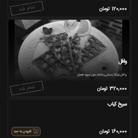
120,000
تومان
وافل
وافل,نوتلا,بستنی,خامه,موز,میوه فصل
320,000
تومان
سیخ کباب
160,000
تومان
افزودن به سبد