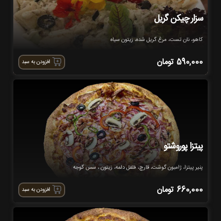
سزار چیکن گریل
کاهو، نان تست، مرغ گریل شده، زیتون سیاه
590,000
تومان
افزودن به سبد
پیتزا پوروشتو
پنیر پیتزا، ژامبون گوشت، قارچ، فلفل دلمه، زیتون ، سس گوجه
660,000
تومان
افزودن به سبد