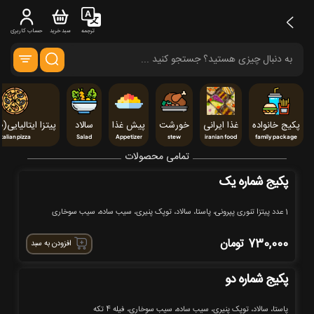
ترجمه
سبد خرید
حساب کاربری
پکیج خانواده
غذا ایرانی
خورشت
پیش غذا
سالاد
پیتزا ایتالیایی(cm ۳۰)
Italian pizza
Salad
Appetizer
stew
iranian food
family package
تمامی محصولات
پکیج شماره یک
1 عدد پیتزا تنوری پپرونی، پاستا، سالاد، توپک پنیری، سیب ساده، سیب سوخاری
730,000
تومان
افزودن به سبد
پکیج شماره دو
پاستا، سالاد، توپک پنیری، سیب ساده، سیب سوخاری، فیله 4 تکه