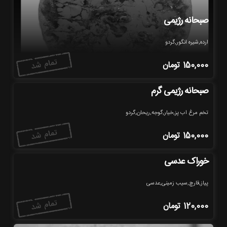
صبحانه رژیمی
ارده,شیره انگور,گردو
150,000
تومان
صبحانه رژیمی گرم
تخم مرغ اب پز,خیار,گوجه,ریحان,گردو
150,000
تومان
خوراک عدسی
پیاز,قارچ,سیب زمینی,عدسی
120,000
تومان