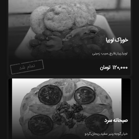
خوراک لوبیا
لوبیا,پیاز,قارچ,سیب زمینی
120,000
تومان
صبحانه سرد
خیار,گوجه,پنیر سفید,ریحان,گردو