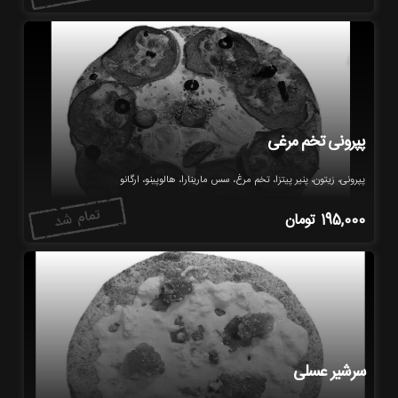
پپرونی تخم مرغی
پپرونی، زیتون، پنیر پیتزا، تخم مرغ، سس مارینارا، هالوپینو، ارگانو
195,000
تومان
سرشیر عسلی