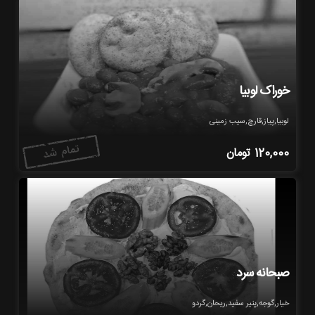
خوراک لوبیا
لوبیا,پیاز,قارچ,سیب زمینی
120,000
تومان
صبحانه سرد
خیار,گوجه,پنیر سفید,ریحان,گردو