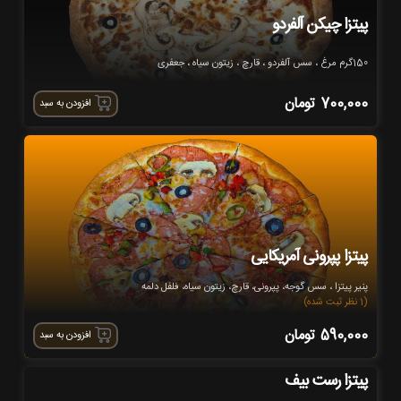
پیتزا چیکن آلفردو
150گرم مرغ ، سس آلفردو ، قارچ ، زیتون سیاه ، جعفری
700,000
تومان
افزودن به سبد
پیتزا پپرونی آمریکایی
پنیر پیتزا ، سس گوجه، پپرونی، قارچ، زیتون سیاه، فلفل دلمه
(1 نظر ثبت شده)
590,000
تومان
افزودن به سبد
پیتزا رست بیف