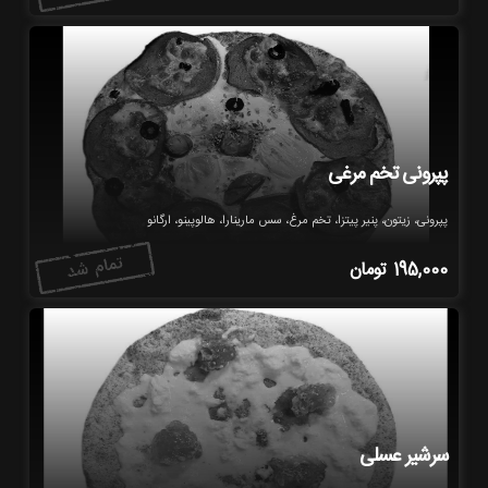
پپرونی تخم مرغی
پپرونی، زیتون، پنیر پیتزا، تخم مرغ، سس مارینارا، هالوپینو، ارگانو
195,000
تومان
سرشیر عسلی