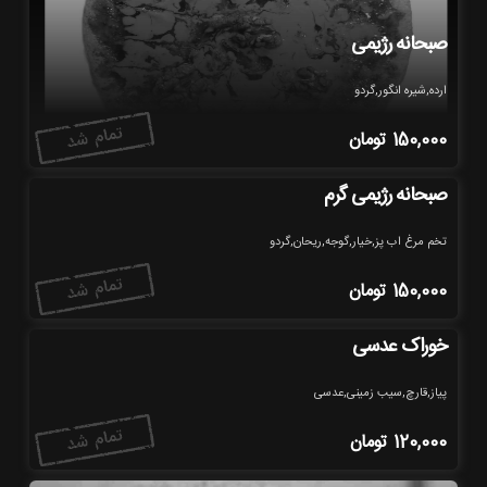
صبحانه رژیمی
ارده,شیره انگور,گردو
150,000
تومان
صبحانه رژیمی گرم
تخم مرغ اب پز,خیار,گوجه,ریحان,گردو
150,000
تومان
خوراک عدسی
پیاز,قارچ,سیب زمینی,عدسی
120,000
تومان