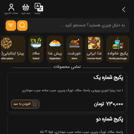
ترجمه
سبد خرید
حساب کاربری
پکیج خانواده
غذا ایرانی
خورشت
پیش غذا
سالاد
پیتزا ایتالیایی(cm ۳۰)
Italian pizza
Salad
Appetizer
stew
iranian food
family package
تمامی محصولات
پکیج شماره یک
1 عدد پیتزا تنوری پپرونی، پاستا، سالاد، توپک پنیری، سیب ساده، سیب سوخاری
730,000
تومان
افزودن به سبد
پکیج شماره دو
پاستا، سالاد، توپک پنیری، سیب ساده، سیب سوخاری، فیله 4 تکه