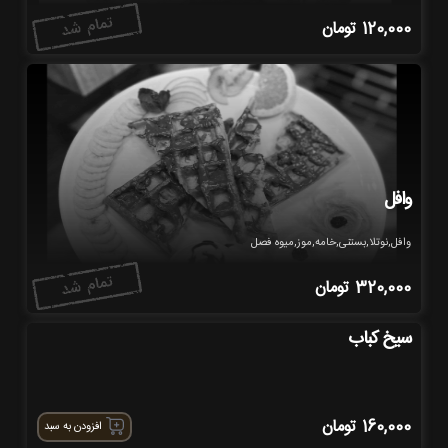
120,000
تومان
وافل
وافل,نوتلا,بستنی,خامه,موز,میوه فصل
320,000
تومان
سیخ کباب
160,000
تومان
افزودن به سبد