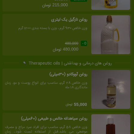
تومان
215,000
روغن نارگیل یک لیتری
وزن خالص 930 گرم ، وزن با بسته بندی 1200 گرم
480,000
0 -
تومان
480,000
روغن های درمانی و بهداشتی | Therapeutic oils
روغن آووکادو (30میلی)
وزن خالص 28 گرم، مناسب برای انواع پوست و مو، زمان
ماندگاری 18 ماه
تومان
55,000
روغن سیاهدانه خالص و طبیعی (60میلی)
وزن خالص 58 گرم، مناسب برای افراد سرد مزاج و مصرف
موضعی می باشد.قبل از استفاده تست شود.، زمان