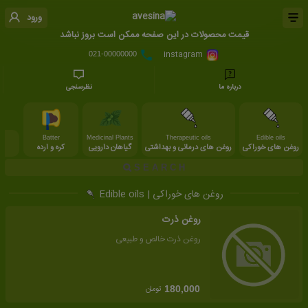
ورود
قیمت محصولات در این صفحه ممکن است بروز نباشد
instagram
021-00000000
درباره ما
نظرسنجی
Batter
Medicinal Plants
Therapeutic oils
Edible oils
روغن های خوراکی
روغن های درمانی و بهداشتی
گیاهان دارویی
کره و ارده
م
روغن های خوراکی | Edible oils
روغن ذرت
روغن ذرت خالص و طبیعی
تومان
180,000