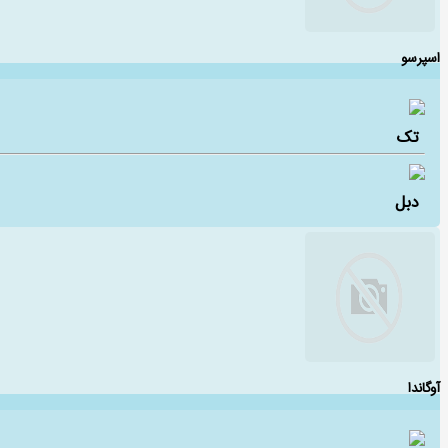
اسپرسو
تک
دبل
آوگاندا