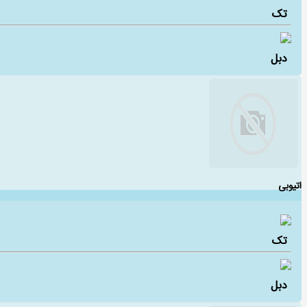
تک
دبل
اتیوبی
تک
دبل