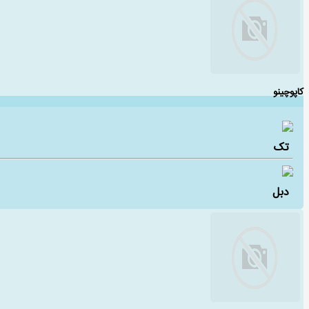
کاپوچینو
تک
دبل