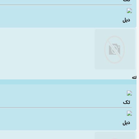
تک
دبل
لته
تک
دبل