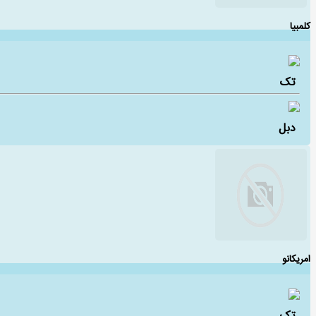
کلمبیا
تک
دبل
امریکانو