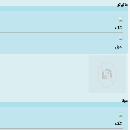
ماکیاتو
تک
دبل
موکا
تک