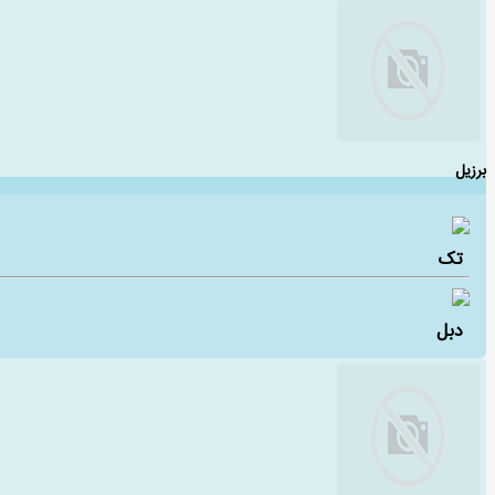
برزیل
تک
دبل