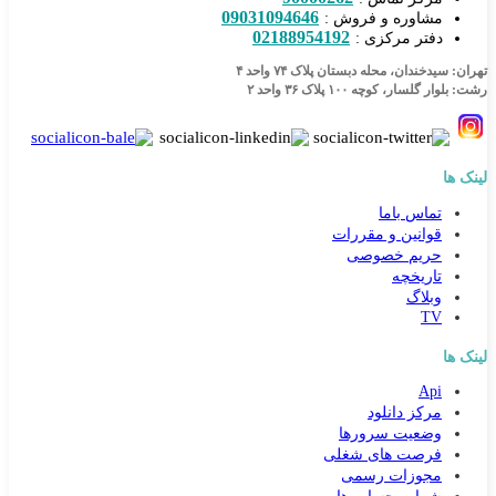
09031094646
مشاوره و فروش :
02188954192
دفتر مرکزی :
تهران: سیدخندان، محله دبستان پلاک ۷۴ واحد ۴
رشت: بلوار گلسار، کوچه ۱۰۰ پلاک ۳۶ واحد ۲
لینک ها
تماس باما
قوانین و مقررات
حریم خصوصی
تاریخچه
وبلاگ
TV
لینک ها
Api
مرکز دانلود
وضعیت سرورها
فرصت های شغلی
مجوزات رسمی