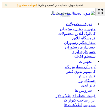
تخفیف ویژه حمایت از کسب و کارها
(مهلت محدود)
منوی‌دیجیتال
MenuDigital
تعرفه محصولات
منوی دیجیتال رستوران
کاتالوگ آنلاین محصولات
فروشگاه آنلاین
سفارشگیر رستوران
حسابداری رستوران
حسابداری ابری
سیستم CRM
تجهیزات
کیوسک سفارش گیر
کامپیوتر بدون کیس
فیش پرینتر
دستگاه پوز
کالر آیدی
سرویس ها
قیمت لحظه ای طلا و دلار
ابزار ساخت کیوآر کد
سرویس اطلاعات ip