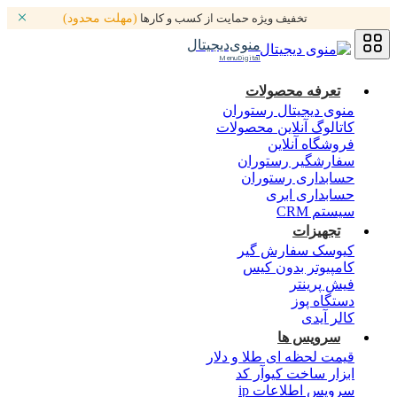
تخفیف ویژه حمایت از کسب و کارها
(مهلت محدود)
منوی‌دیجیتال
MenuDigital
تعرفه محصولات
منوی دیجیتال رستوران
کاتالوگ آنلاین محصولات
فروشگاه آنلاین
سفارشگیر رستوران
حسابداری رستوران
حسابداری ابری
سیستم CRM
تجهیزات
کیوسک سفارش گیر
کامپیوتر بدون کیس
فیش پرینتر
دستگاه پوز
کالر آیدی
سرویس ها
قیمت لحظه ای طلا و دلار
ابزار ساخت کیوآر کد
سرویس اطلاعات ip