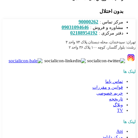
بدون اختلال
90000262
مرکز تماس :
09031094646
مشاوره و فروش :
02188954192
دفتر مرکزی :
تهران: سیدخندان، محله دبستان پلاک ۷۴ واحد ۴
رشت: بلوار گلسار، کوچه ۱۰۰ پلاک ۳۶ واحد ۲
لینک ها
تماس باما
قوانین و مقررات
حریم خصوصی
تاریخچه
وبلاگ
TV
لینک ها
Api
کارشناس مشاوره و فروش
مرکز دانلود