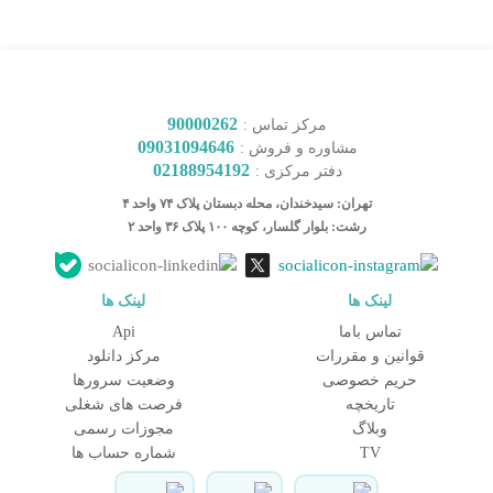
90000262
مرکز تماس :
09031094646
مشاوره و فروش :
02188954192
دفتر مرکزی :
تهران: سیدخندان، محله دبستان پلاک ۷۴ واحد ۴
رشت: بلوار گلسار، کوچه ۱۰۰ پلاک ۳۶ واحد ۲
لینک ها
لینک ها
کارشناس مشاوره و فروش
جهت ارتباط در پیامرسان بله کلیک کنید
تماس باما
Api
قوانین و مقررات
مرکز دانلود
حریم خصوصی
وضعیت سرورها
تماس تلفنی با کارشناس فروش
تاریخچه
فرصت های شغلی
09031094646
وبلاگ
مجوزات رسمی
90000262
TV
شماره حساب ها
021-88954192