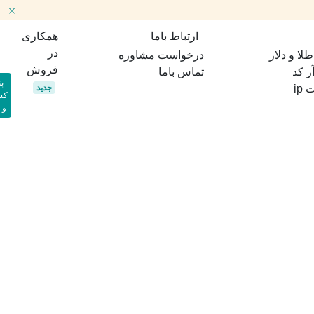
ارتباط باما
همکاری
در
ا و دلار
درخواست مشاوره
فروش
ر کد
تماس باما
پ
جدید
ip
کس
و 