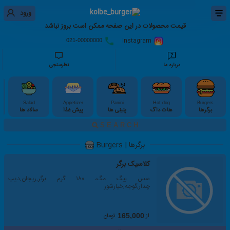
ورود
قیمت محصولات در این صفحه ممکن است بروز نباشد
instagram
021-00000000
درباره ما
نظرسنجی
Salad
Appetizer
Panini
Hot dog
Burgers
برگرها
هات داگ
پنینی ها
پیش غذا
سالاد ها
برگرها | Burgers
کلاسیک برگر
سس بیگ مگ، ۱۸۰ گرم برگر,ریجان,دیپ
چدار,گوجه,خیارشور
از
تومان
165,000