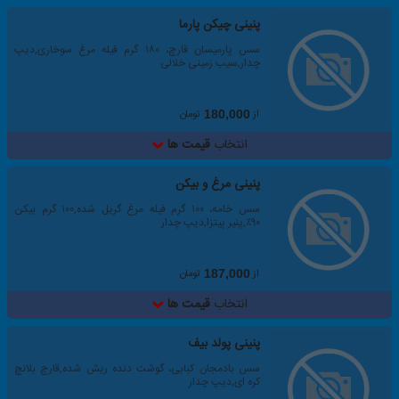
پنینی چیکن پارما
سس پارمیسان قارچ، ۱۸۰ گرم فیله مرغ سوخاری,دیپ
چدار,سیب زمینی خلالی
از
تومان
180,000
انتخاب
قیمت ها
پنینی مرغ و بیکن
سس خامه، ۱۰۰ گرم فیله مرغ گریل شده,۱۰۰ گرم بیکن
۹۰٪,پنیر پیتزا,دیپ چدار
از
تومان
187,000
انتخاب
قیمت ها
پنینی پولد بیف
سس بادمجان کبابی، گوشت دنده ریش شده,قارچ بلانچ
کره ای,دیپ چدار