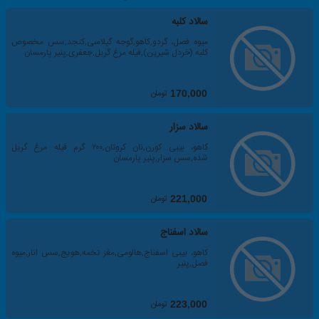
سالاد کلبه
میوه فصل، گردو,کاهو,گوجه گیلاسی,کنجد,سس مخصوص
کلبه (خردل شیرین),فیله مرغ گریل,جعفری,پنیر پارمسان
تومان
170,000
سالاد سزار
کاهو، بیبی کورن,نان کروتان,۲۰۰ گرم فیله مرغ گریل
شده,سس سزار,پنیر پارمسان
تومان
221,000
سالاد اسفناج
کاهو، بیبی اسفناج,هالومی,مغز تخمه,هویج,سس انار,میوه
فصل,پنیر
تومان
223,000