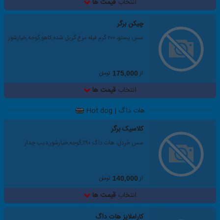
انتخاب
قیمت ها
چیکن برگر
سس پستو، ۲۰۰ گرم فیله مرغ گریل شده,کاهو,گوجه,خیارشور
از
تومان
175,000
انتخاب
قیمت ها
هات داگ | Hot dog
کلاسیک برگر
سس خردل، هات داگ ۹۰٪,گوجه,خیارشور,دیپ چدار
از
تومان
140,000
انتخاب
قیمت ها
کاراملایز هات داگ