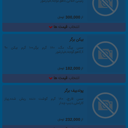
زمینی خلالی,کاهو,گوجه,خیارشور
از
تومان
300,000
انتخاب
قیمت ها
بیکن برگر
سس بیگ مگ، ۱۸۰ گرم برگر,۱۰۰ گرم بیکن ۹۰
٪,کاهو,گوجه,خیارشور
از
تومان
182,000
انتخاب
قیمت ها
پولدبیف برگر
سس قارچ، ۱۸۰ گرم گوشت دنده ریش شده,پیاز
کاراملی,دیپ چدار
از
تومان
232,000