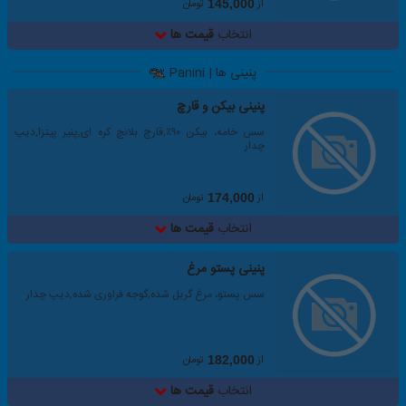
از
تومان
145,000
انتخاب
قیمت ها
پنینی ها | Panini
پنینی بیکن و قارچ
سس خامه، بیکن ۹۰٪,قارچ بلانچ کره ای,پنیر پیتزا,دیپ
چدار
از
تومان
174,000
انتخاب
قیمت ها
پنینی پستو مرغ
سس پستو، مرغ گریل شده,گوجه فراوری شده,دیپ چدار
از
تومان
182,000
انتخاب
قیمت ها