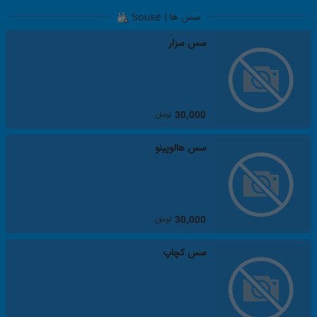
سس ها | Souse
سس سزار
تومان
30,000
سس هالوپینو
تومان
30,000
سس کچاپ