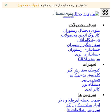
تخفیف ویژه حمایت از کسب و کارها
(مهلت محدود)
منوی‌دیجیتال
MenuDigital
تعرفه محصولات
منوی دیجیتال رستوران
کاتالوگ آنلاین محصولات
فروشگاه آنلاین
سفارشگیر رستوران
حسابداری رستوران
حسابداری ابری
سیستم CRM
تجهیزات
کیوسک سفارش گیر
کامپیوتر بدون کیس
فیش پرینتر
دستگاه پوز
کالر آیدی
سرویس ها
قیمت لحظه ای طلا و دلار
ابزار ساخت کیوآر کد
سرویس اطلاعات ip