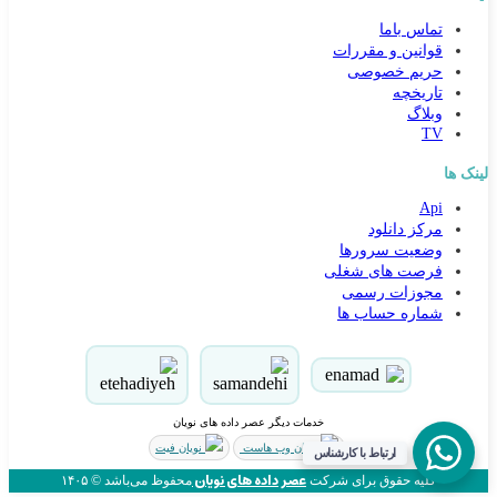
تماس باما
قوانین و مقررات
حریم خصوصی
تاریخچه
وبلاگ
TV
لینک ها
Api
کارشناس مشاوره و فروش
مرکز دانلود
جهت ارتباط در پیامرسان بله کلیک کنید
وضعیت سرورها
فرصت های شغلی
مجوزات رسمی
تماس تلفنی با کارشناس فروش
شماره حساب ها
09031094646
90000262
021-88954192
خدمات دیگر عصر داده های نویان
ذخیره در مخاطبین
نویان وب هاست
نویان فیت
ارتباط با کارشناس
ذخیره کنید شماره مون یادتون نره!
عصر داده های نویان
کلیه حقوق برای شرکت
محفوظ می‌باشد © ۱۴۰۵