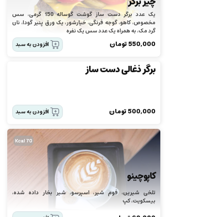
چیز برگر
یک عدد برگر دست ساز گوشت گوساله 150 گرمی، سس
مخصوص، كاهو، گوجه فرنگی، خيارشور، یک ورق پنیر گودا، نان
گرد مک، به همراه یک عدد سس یک نفره
550,000
تومان
افزودن به سبد
برگر ذغالی دست ساز
500,000
تومان
افزودن به سبد
70 Kcal
کاپوچینو
تلخی شیرین، فوم شیر، اسپرسو، شیر بخار داده شده،
بیسکویت، کپ