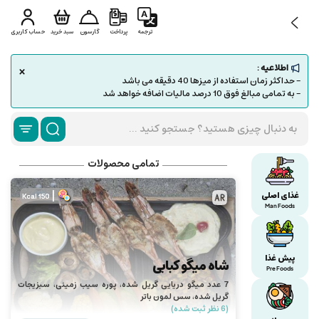
ترجمه
پرداخت
گارسون
سبد خرید
حساب کاربری
×
اطلاعیه :
- حداکثر زمان استفاده از میزها 40 دقیقه می باشد
- به تمامی مبالغ فوق 10 درصد مالیات اضافه خواهد شد
تمامی محصولات
|
غذای اصلی
150 Kcal
Man Foods
پیش غذا
شاه میگو کبابی
Pre Foods
7 عدد میگو دریایی گریل شده، پوره سیب زمینی، سبزیجات
گریل شده، سس لمون باتر
(6 نظر ثبت شده)