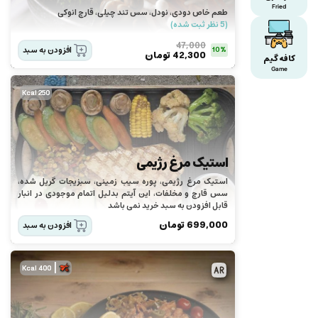
Fried
طعم خاص دودی، نودل، سس تند چیلی، قارچ انوکی
(5 نظر ثبت شده)
47,000
افزودن به سبد
10%
42,300
تومان
کافه گیم
Game
250 Kcal
استیک مرغ رژیمی
استیک مرغ رژیمی، پوره سیب زمینی، سبزیجات گریل شده،
سس قارچ و مخلفات، این آیتم بدلیل اتمام موجودی در انبار
قابل افزودن به سبد خرید نمی باشد
699,000
تومان
افزودن به سبد
|
400 Kcal