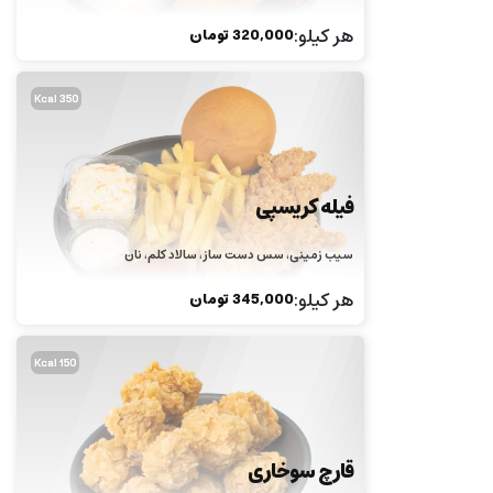
هر کیلو
:
320,000
تومان
350 Kcal
فیله کریسپی
سیب زمینی، سس دست ساز، سالاد کلم، نان
هر کیلو
:
345,000
تومان
150 Kcal
قارچ سوخاری