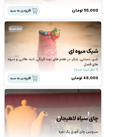
55,000
تومان
افزودن به سبد
200 Kcal
شیک میوه ای
شیر، بستنی، شکر، در طعم های توت فرنگی، انبه، طالبی و میوه
های فصل
(1 نظر ثبت شده)
49,000
تومان
افزودن به سبد
چای سیاه لاهیجان
سرویس چای قوری یک نفره