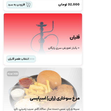
32,000
تومان
افزودن به سبد
قلیان
+ یکبار تعویض سری رایگان
انتخاب طعم قلیان
300 Kcal
مرغ سوخاری (ران) اسپایسی
سینه و ران، سس دست ساز، سالاد کلم، سیب زمینی، نان