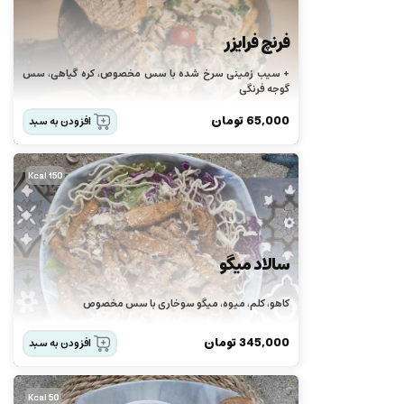
فرنچ فرایزر
+ سیب زمینی سرخ شده با سس مخصوص، کره گیاهی، سس
گوجه فرنگی
65,000
تومان
افزودن به سبد
150 Kcal
سالاد میگو
کاهو، کلم، میوه، میگو سوخاری با سس مخصوص
345,000
تومان
افزودن به سبد
50 Kcal