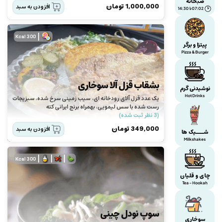
صبحانه
1,000,000
تومان
افزودن به سبد
07:02 تا 14:30
|
300 Kcal
پیتزا و برگر
Pizza & Burger
بشقاب قزل آلا سوخاری
نوشیدنی گرم
Hot Drinks
یک عدد قزل آلای رودخانه ای، سیب زمینی سرخ شده، سبزیجات
رست شده با سس لیمویی، بهمراه برنج ایرانی کته
(3 نظر ثبت شده)
349,000
تومان
افزودن به سبد
شـــیک ها
Milkshakes
|
|
|
300 Kcal
چای و قلیان
Tea - Hookah
سوپ نودل چینی
سوخاری