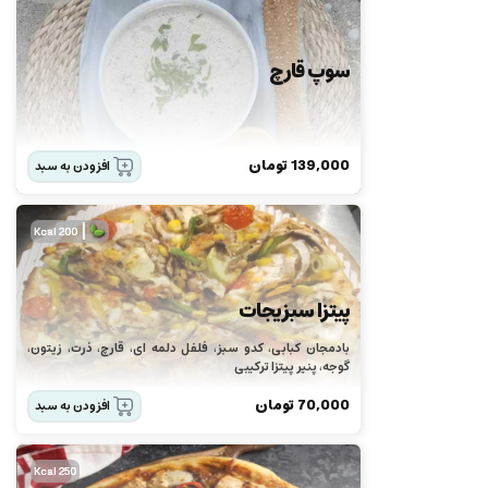
سوپ قارچ
139,000
تومان
افزودن به سبد
|
200 Kcal
پیتزا سبزیجات
بادمجان کبابی، کدو سبز، فلفل دلمه ای، قارچ، ذرت، زیتون،
گوجه، پنیر پیتزا ترکیبی
70,000
تومان
افزودن به سبد
250 Kcal