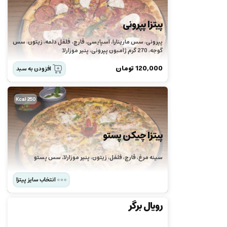
پیتزا پپرونی
پپرونی، سس مارینارا، اسپایسی، قارچ، فلفل دلمه، زیتون، سس
گوجه، 270 گرم ژامبون پپرونی، پنیر موزارلا
120,000
تومان
افزودن به سبد
250 Kcal
پیتزا چیکن پستو
سینه مرغ، قارچ، فلفل، زیتون، پنیر موزارلا، سس پستو
انتخاب سایز پیتزا
رویال برگر