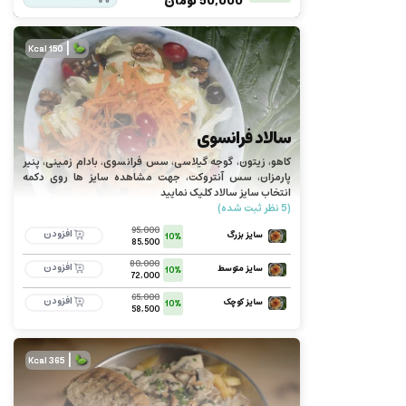
50,000
تومان
|
150 Kcal
سالاد فرانسوی
کاهو، زیتون، گوجه گیلاسی، سس فرانسوی، بادام زمینی، پنیر
پارمزان، سس آنتروکت، جهت مشاهده سایز ها روی دکمه
انتخاب سایز سالاد کلیک نمایید
(5 نظر ثبت شده)
95,000
افزودن
سایز بزرگ
10%
85,500
80,000
افزودن
سایز متوسط
10%
72,000
65,000
افزودن
سایز کوچک
10%
58,500
|
365 Kcal