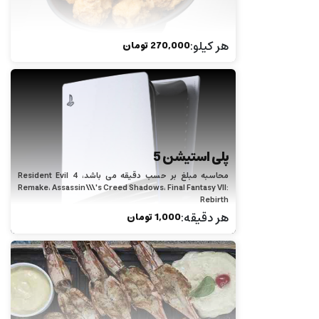
هر کیلو
:
270,000
تومان
پلی استیشن 5
محاسبه مبلغ بر حسب دقیقه می باشد، Resident Evil 4
Remake، Assassin\\\'s Creed Shadows، Final Fantasy VII:
Rebirth
هر دقیقه
:
1,000
تومان