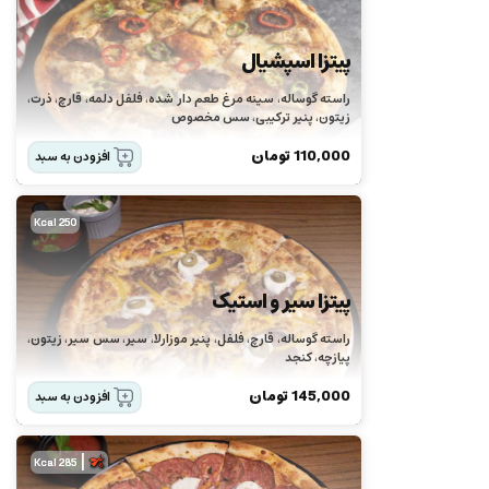
پیتزا اسپشیال
راسته گوساله، سینه مرغ طعم دار شده، فلفل دلمه، قارچ، ذرت،
زیتون، پنیر ترکیبی، سس مخصوص
110,000
تومان
افزودن به سبد
250 Kcal
پیتزا سیر و استیک
راسته گوساله، قارچ، فلفل، پنیر موزارلا، سیر، سس سیر، زیتون،
پیازچه، کنجد
145,000
تومان
افزودن به سبد
|
285 Kcal