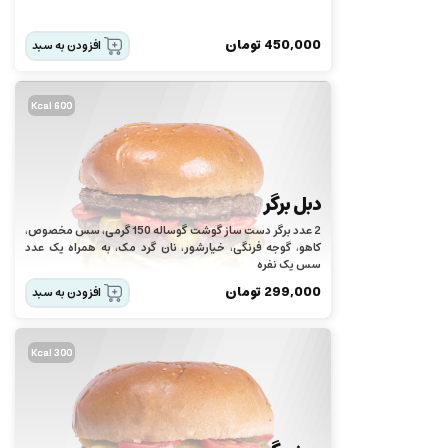
450,000
تومان
افزودن به سبد
600 Kcal
دبل برگر
2 عدد برگر دست ساز گوشت گوساله 150 گرمی، سس مخصوص،
كاهو، گوجه فرنگی، خيارشور، نان گرد مک، به همراه یک عدد
سس یک نفره
299,000
تومان
افزودن به سبد
300 Kcal