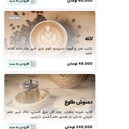
60,000
تومان
افزودن به سبد
150 Kcal
لاته
ترکیب هنر و قهوه، اسپرسو، فوم شیر، شیر بخار داده شده،
خامه
49,000
تومان
افزودن به سبد
دمنوش طلوع
گلاب، شربت زعفران، چهار گل، عرق کاسنی، خاک شیر، تخم
شربتی، بادیان، جز هندی، تخم گشنیز، دارچین
240,000
تومان
افزودن به سبد