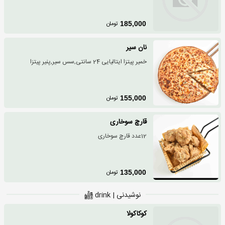
تومان
185,000
نان سیر
خمیر پیتزا ایتالیایی 24 سانتی,سس سیر,پنیر پیتزا
تومان
155,000
قارچ سوخاری
12عدد قارچ سوخاری
تومان
135,000
نوشیدنی | drink
کوکاکولا