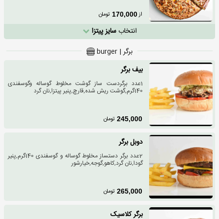
از
تومان
170,000
انتخاب
سایز پیتزا
برگر | burger
بیف برگر
1عدد برگردست ساز گوشت مخلوط گوساله وگوسفندی
140گرم,گوشت ریش شده,قارچ,پنیر پیتزا,نان گرد
تومان
245,000
دوبل برگر
2عدد برگر دستساز مخلوط گوساله و گوسفندی 140گرم,پنیر
گودا,نان گرد,کاهو,گوجه,خیارشور
تومان
265,000
برگر کلاسیک