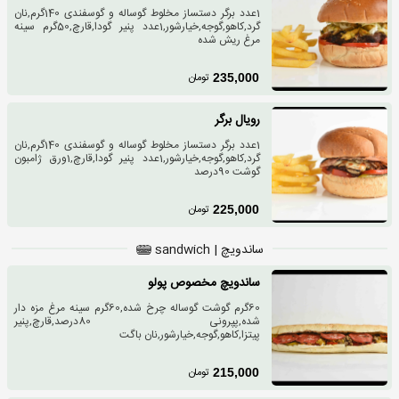
1عدد برگر دستساز مخلوط گوساله و گوسفندی 140گرم,نان
گرد,کاهو,گوجه,خیارشور,1عدد پنیر گودا,قارچ,50گرم سینه
مرغ ریش شده
تومان
235,000
رویال برگر
1عدد برگر دستساز مخلوط گوساله و گوسفندی 140گرم,نان
گرد,کاهو,گوجه,خیارشور,1عدد پنیر گودا,قارچ,1ورق ژامبون
گوشت 90درصد
تومان
225,000
ساندویچ | sandwich
ساندویچ مخصوص پولو
60گرم گوشت گوساله چرخ شده,60گرم سینه مرغ مزه دار
شده,پپرونی 80درصد,قارچ,پنیر
پیتزا,کاهو,گوجه,خیارشور,نان باگت
تومان
215,000