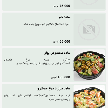
تومان
75,000
سالاد کلم
1نفره دستساز 150گرم,کلم,هویج رنده شده
تومان
55,000
سالاد مخصوص پولو
100گرم شینه مرغ طعمدار
شده,کاهو,گوجه,خیار,زیتون,کنجد,سس مخصوص
تومان
165,000
سالاد سزار با مرغ سوخاری
فیله مرغ سوخاری,کاهو,گوجه گیلاسی,نان تست,پنیر
پارمسان,سس سزار