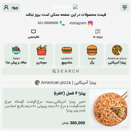
ورود
قیمت محصولات در این صفحه ممکن است بروز نباشد
instagram
021-00000000
درباره ما
نظرسنجی
Salad
fried
sandwich
burger
American pizza
پیتزا آمریکایی
برگر
ساندویچ
سوخاری
سالاد و پیش غذا
پیتزا آمریکایی | American pizza
پیتزا 4 فصل (2نفره)
خمیر پیتزا آمریکایی,سینه مرغ,گوشت گوساله چرخ
شده,گوشت و مرغ 90درصد,پپرونی 80درصد,قارچ اسلایس
شده,پنیر پیتزا
تومان
380,000