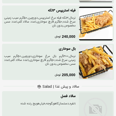
فیله استریپس 3تکه
نرمال,3تکه فیله مرغ استریپس,دورچین,50گرم سیب زمینی
سرخ شده,50گرم قارچ سوخاری,1عدد سالاد کلم,1عدد سس
مخصوص,بدون نان
تومان
240,000
بال سوخاری
نرمال,300گرم بال مرغ سوخاری,دورچین,50گرم سیب
زمینی سرخ شده,50گرم قارچ سوخاری,1عدد سالاد کلم,1عدد
سس مخصوص,بدون نان
تومان
205,000
سالاد و پیش غذا | Salad
سالاد فصل
1نفره,دستساز,کاهو,گوجه,خیار,هویج رنده شده