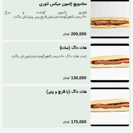
ساندویچ ژامبون میکس تنوری
5ورق ژامبون گوشت و مرغ
90درصد,کاهو,گوجه,خیارشور,قارچ,پنیر پیتزا,نان باگت
تومان
200,000
هات داگ (ساده)
1عدد هات داگ 80درصد,کاهو,گوجه,خیارشور,نان باگت
تومان
130,000
هات داگ (با قارچ و پنیر)
تومان
175,000