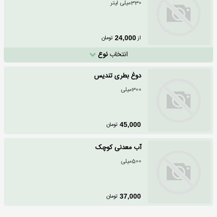
330میلی لیتر
از
تومان
24,000
انتخاب
نوع
دوغ بطری تندیس
300میلی
تومان
45,000
آب معدنی کوچک
500میلی
تومان
37,000