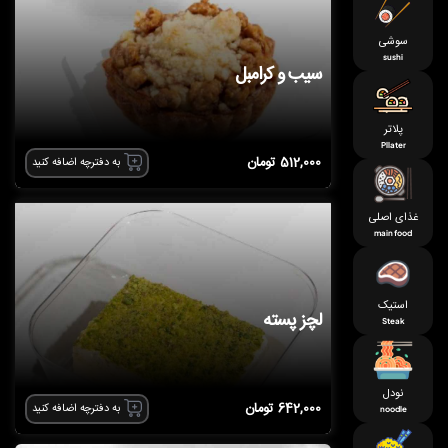
سوشی
sushi
سیب و کرامبل
پلاتر
Pllater
512,000
تومان
به دفترچه اضافه کنید
غذای اصلی
main food
استیک
لچز پسته
Steak
نودل
642,000
تومان
به دفترچه اضافه کنید
noodle