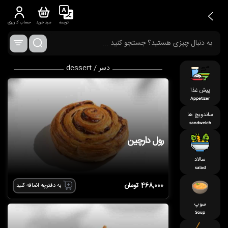
ترجمه
سبد خرید
حساب کاربری
دسر / dessert
پیش غذا
Appetizer
ساندویچ ها
sandweich
رول دارچین
سالاد
salad
468,000
تومان
به دفترچه اضافه کنید
سوپ
Soup