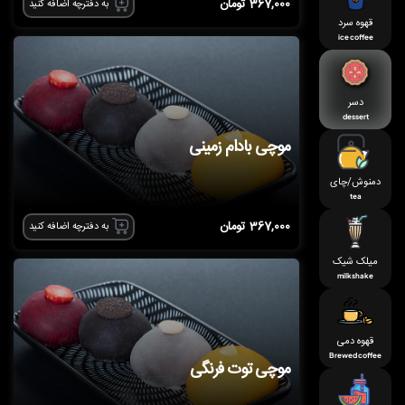
367,000
تومان
به دفترچه اضافه کنید
قهوه سرد
ice coffee
دسر
dessert
موچی بادام زمینی
دمنوش/چای
tea
367,000
تومان
به دفترچه اضافه کنید
میلک شیک
milkshake
قهوه دمی
Brewed coffee
موچی توت فرنگی