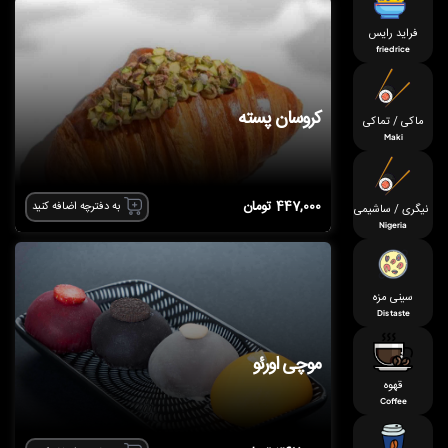
فراید رایس
fried rice
کروسان پسته
ماکی / تماکی
Maki
447,000
تومان
به دفترچه اضافه کنید
نیگری / ساشیمی
Nigeria
سینی مزه
Dis taste
موچی اورئو
قهوه
Coffee