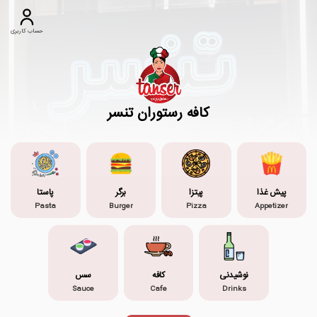
حساب کاربری
کافه رستوران تنسر
پیش غذا
پیتزا
برگر
پاستا
Pasta
Burger
Pizza
Appetizer
نوشیدنی
کافه
سس
Sauce
Cafe
Drinks