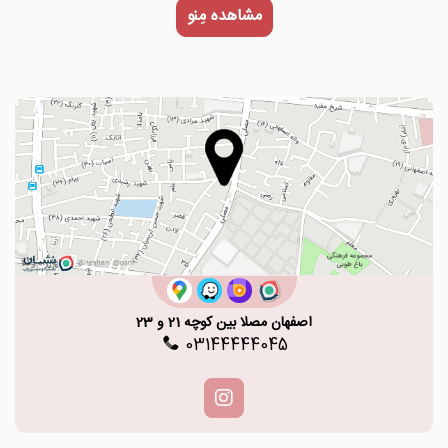
مشاهده مِنو
اصفهان مصلا بین کوچه 21 و 23
03144444045