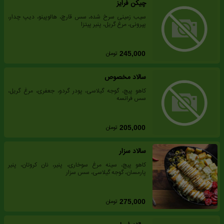
چیکن فرایز
سیب زمینی سرخ شده، سس قارچ، هالوپینو، دیپ چدار،
پپرونی، مرغ گریل، پنیر پیتزا
تومان
245,000
سالاد مخصوص
کاهو پیچ، گوجه گیلاسی، پودر گردو، جعفری، مرغ گریل،
سس فرانسه
تومان
205,000
سالاد سزار
کاهو پیچ، سینه مرغ سوخاری، پنیر، نان کروتان، پنیر
پارمسان، گوجه گیلاسی، سس سزار
تومان
275,000