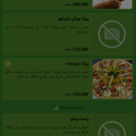
تومان
285,000
پیتزا چیکن باربیکیو
سس مارینارا، پنیر موزارلا، فیله مرغ مرینیت شده، سس
باربیکیو
تومان
319,000
پیتزا سبزیجات
🌿
سس مارینارا، پنیر موزارلا، گوجه گیلاسی، ذرت پخته، فلفل
دلمه، نخودفرنگی، قارچ، بیبی کورن، کاهو، بادمجان
تومان
235,000
پاستا | Pasta
پاستا میلانو
150گرم استیک فیله مرینیت شده، سس آلفردو، پنه ریگاته،
قارچ، پنیر پرمسان