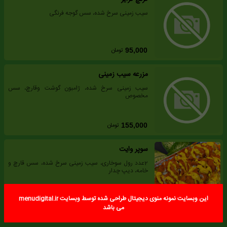
سیب زمینی سرخ شده، سس گوجه فرنگی
تومان
95,000
مزرعه سیب زمینی
سیب زمینی سرخ شده، ژامبون گوشت وقارچ، سس
مخصوص
تومان
155,000
سوپر وایت
2عدد رول سوخاری، سیب زمینی سرخ شده، سس قارچ و
خامه، دیپ چدار
این وبسایت نمونه منوی دیجیتال طراحی شده توسط وبسایت menudigital.ir
تومان
259,000
می باشد