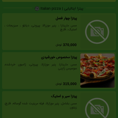
پیتزا ایتالیایی | Italian pizza
پیتزا چهار فصل
سس مارینارا ، پنیر موزرالا، پپرونی، دیابلو ، سبزیجات ،
استیک ، قارچ
تومان
370,000
پیتزا مخصوص خورشیدی
سس مارینارا، پنیر موزارلا، پپرونی، ژامبون خردشده،
سوسیس ژاپنی
تومان
315,000
پیتزا سیر و استیک
سس بشامل، پنیر موزارلا، فیله مرینیت شده گوساله، قارچ،
زیتون