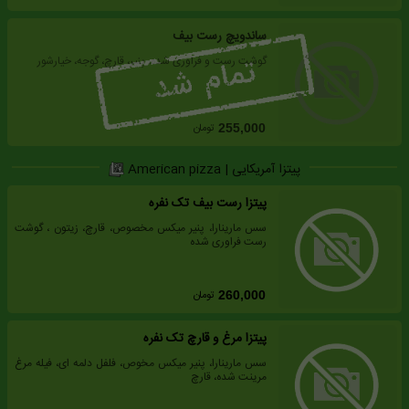
ساندویچ رست بیف
گوشت رست و فراوری شده، پنیر، قارچ، گوجه، خیارشور
تومان
255,000
پیتزا آمریکایی | American pizza
پیتزا رست بیف تک نفره
سس مارینارا، پنیر میکس مخصوص، قارچ، زیتون ، گوشت
رست فراوری شده
تومان
260,000
پیتزا مرغ و قارچ تک نفره
سس مارینارا، پنیر میکس مخوص، فلفل دلمه ای، فیله مرغ
مرینت شده، قارچ