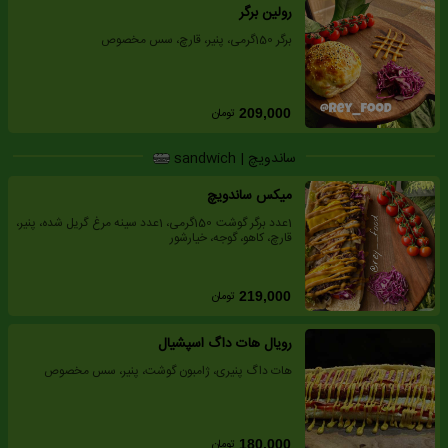
رولین برگر
برگر 150گرمی، پنیر، قارچ، سس مخصوص
تومان
209,000
ساندویچ | sandwich
میکس ساندویچ
1عدد برگر گوشت 150گرمی، 1عدد سینه مرغ گریل شده، پنیر،
قارچ، کاهو، گوجه، خیارشور
تومان
219,000
رویال هات داگ اسپشیال
هات داگ پنیری، ژامبون گوشت، پنیر، سس مخصوص
تومان
180,000