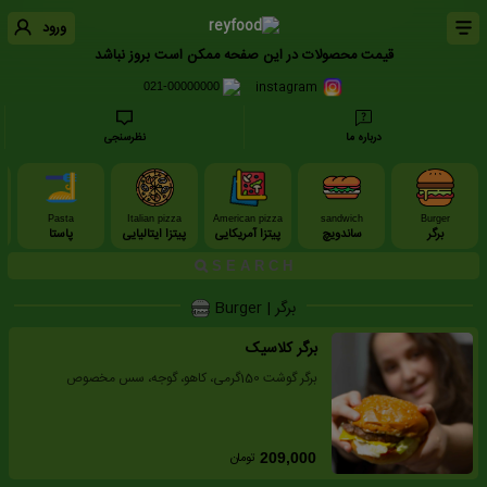
ورود
قیمت محصولات در این صفحه ممکن است بروز نباشد
instagram
021-00000000
درباره ما
نظرسنجی
Pasta
Italian pizza
American pizza
sandwich
Burger
برگر
ساندویچ
پیتزا آمریکایی
پیتزا ایتالیایی
پاستا
برگر | Burger
برگر کلاسیک
برگر گوشت 150گرمی، کاهو، گوجه، سس مخصوص
تومان
209,000