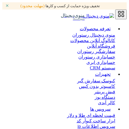
تخفیف ویژه حمایت از کسب و کارها
(مهلت محدود)
منوی‌دیجیتال
MenuDigital
تعرفه محصولات
منوی دیجیتال رستوران
کاتالوگ آنلاین محصولات
فروشگاه آنلاین
سفارشگیر رستوران
حسابداری رستوران
حسابداری ابری
سیستم CRM
تجهیزات
کیوسک سفارش گیر
کامپیوتر بدون کیس
فیش پرینتر
دستگاه پوز
کالر آیدی
سرویس ها
قیمت لحظه ای طلا و دلار
ابزار ساخت کیوآر کد
سرویس اطلاعات ip