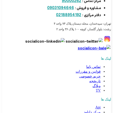
90000262
مرکز تماس :
09031094646
مشاوره و فروش :
02188954192
دفتر مرکزی :
تهران: سیدخندان، محله دبستان پلاک ۷۴ واحد ۴
رشت: بلوار گلسار، کوچه ۱۰۰ پلاک ۳۶ واحد ۲
لینک ها
تماس باما
قوانین و مقررات
حریم خصوصی
تاریخچه
وبلاگ
TV
لینک ها
Api
مرکز دانلود