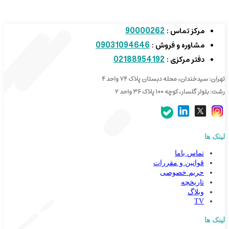
90000262
مرکز تماس :
09031094646
مشاوره و فروش :
02188954192
دفتر مرکزی :
تهران: سیدخندان، محله دبستان پلاک ۷۴ واحد ۴
رشت: بلوار گلسار، کوچه ۱۰۰ پلاک ۳۶ واحد ۲
لینک ها
تماس باما
قوانین و مقررات
حریم خصوصی
تاریخچه
وبلاگ
TV
لینک ها