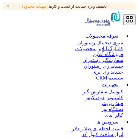
تخفیف ویژه حمایت از کسب و کارها
(مهلت محدود)
منوی‌دیجیتال
MenuDigital
تعرفه محصولات
منوی دیجیتال رستوران
کاتالوگ آنلاین محصولات
فروشگاه آنلاین
سفارشگیر رستوران
حسابداری رستوران
حسابداری ابری
سیستم CRM
تجهیزات
کیوسک سفارش گیر
کامپیوتر بدون کیس
فیش پرینتر
دستگاه پوز
کالر آیدی
سرویس ها
قیمت لحظه ای طلا و دلار
ابزار ساخت کیوآر کد