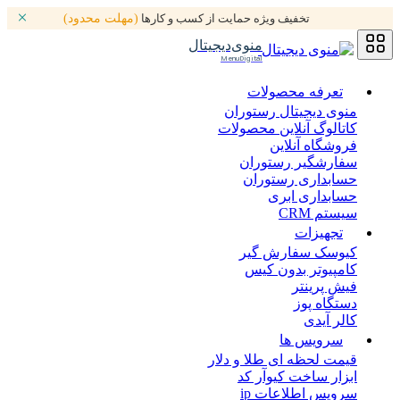
تخفیف ویژه حمایت از کسب و کارها
(مهلت محدود)
منوی‌دیجیتال
MenuDigital
تعرفه محصولات
منوی دیجیتال رستوران
کاتالوگ آنلاین محصولات
فروشگاه آنلاین
سفارشگیر رستوران
حسابداری رستوران
حسابداری ابری
سیستم CRM
تجهیزات
کیوسک سفارش گیر
کامپیوتر بدون کیس
فیش پرینتر
دستگاه پوز
کالر آیدی
سرویس ها
قیمت لحظه ای طلا و دلار
ابزار ساخت کیوآر کد
سرویس اطلاعات ip