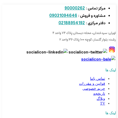
90000262
مرکز تماس :
09031094646
مشاوره و فروش :
02188954192
دفتر مرکزی :
تهران: سیدخندان، محله دبستان پلاک ۷۴ واحد ۴
رشت: بلوار گلسار، کوچه ۱۰۰ پلاک ۳۶ واحد ۲
لینک ها
تماس باما
قوانین و مقررات
حریم خصوصی
تاریخچه
وبلاگ
TV
لینک ها