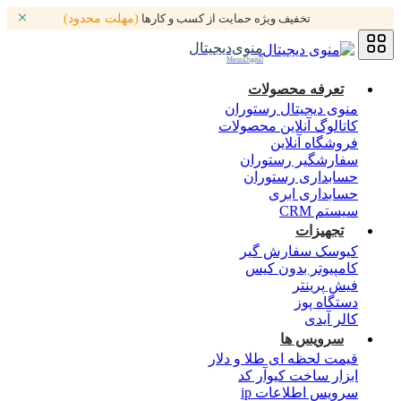
تخفیف ویژه حمایت از کسب و کارها
(مهلت محدود)
منوی‌دیجیتال
MenuDigital
تعرفه محصولات
منوی دیجیتال رستوران
کاتالوگ آنلاین محصولات
فروشگاه آنلاین
سفارشگیر رستوران
حسابداری رستوران
حسابداری ابری
سیستم CRM
تجهیزات
کیوسک سفارش گیر
کامپیوتر بدون کیس
فیش پرینتر
دستگاه پوز
کالر آیدی
سرویس ها
قیمت لحظه ای طلا و دلار
ابزار ساخت کیوآر کد
سرویس اطلاعات ip