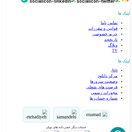
لینک ها
تماس باما
قوانین و مقررات
حریم خصوصی
تاریخچه
وبلاگ
TV
لینک ها
Api
کارشناس مشاوره و فروش
مرکز دانلود
جهت ارتباط در پیامرسان بله کلیک کنید
وضعیت سرورها
فرصت های شغلی
مجوزات رسمی
تماس تلفنی با کارشناس فروش
شماره حساب ها
09031094646
90000262
021-88954192
خدمات دیگر عصر داده های نویان
ذخیره در مخاطبین