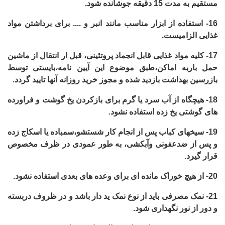
مستقیم به مدت 15 دقیقه جوشانده شود.
16-
استفاده از ابزار مناسب مانند انبر و .... برای برداشتن مواد
غذایی الزامیست.
17-
کلیه مواد غذایی قابل انجماد پروتئینی، قبل ار انتقال از ماشین
حمل باربه اماکن،طبق موضوع این آیین نامه،بایستی توسط
بازرسین بهداشت بازدید شده و مجوز خرید روزانه آنها تایید گردد.
18-
هیچگاه از آب سرد یا گرم برای بازکردن یخ گوشت و فراورده
های گوشتی یخ زده استفاده نشود.
19-
سیخهای کباب پس از انجام کار شستشو،سمباده یا اسکاج زده
و پس از ضدعفونی وآبکشی، به طور عمودی در ظرف مخصوص
قرار گیرد.
20-
از هیچ خوراک مانده ای برای وعده های بعدی استفاده نشود.
21-
نمک مصرفی باید از نوع نمک ید دار باشد و در ظروف دربسته
و دور از نور نگهداری شود.