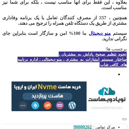
بعلاوه ، این فقط برای آنها مناسب نیست ، بلکه برای شما نیز
مناسب است.
همچنین ، 57٪ از مصرف کنندگان تعامل با یک برنامه وفاداری
مشتری از طریق یک دستگاه تلفن همراه را ترجیح می دهند.
سیستم
منو دیجیتال
ما 100% امن و سازگار است بنابراین جای
نگرانی ندارید.
برچسب ها:
نحوه_تنظیم_صحیح_پاداش_به_مشتریان ،
ساختار_سیستم_امتیازات_به_مشتری ، منو دیجیتالی ، اداره_برنامه
های_کافی شاپ
90000262
مرکز تماس :