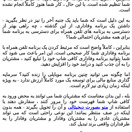
شما تنظیم شده است. با این حال ، کار شما هنوز کاملاً انجام نشده
است.
به این دلیل است که شما باید یک جنبه آخر را نیز در نظر بگیرید -
داشتن یک برنامه وفاداری. از این گذشته ، چه راهی بهتر از
دسترسی به برنامه های تلفن همراه برای دسترسی به برنامه شما
برای همه مشتریان احتمالی شما؟
بنابراین ، کاملاً واضح است که مرتبط کردن یک برنامه تلفن همراه با
برنامه وفاداری شما کار صحیحی است. این امر باعث می شود که
شما بتوانید برنامه وفاداری کافی شاپ خود را تبلیغ کنید ، مشتریان
را به آن جذب کنید و درآمد خود را افزایش دهید.
اما چگونه می توانید چنین برنامه موبایلی را زنده کنید؟ سرمایه
گذاری منابع مالی برای توسعه یک مورد کاملاً ارزش ندارد - به ویژه
اینکه زمان زیادی نیز لازم است
.
بله ، این بدان معناست که مشتریان شما می توانند به محض ورود به
کافی شاپ شما فهرست خود را مرور كنند ، سفارش دهند با
استفاده از
منو بصورت دیجیتالی
و آن را تحویل بگیرند - همه بدون
اینکه در صف منتظر بمانند! این نوعی راحتی است که می تواند
مشتریان عادی را به مشتریان وفادار و مشتریان وفادار را به
طرفداران واقعی برند تبدیل کند
.