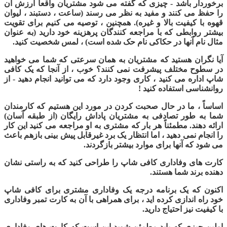
برخوردار باشد - چیزی که گفته می شود مشتریان واقعاً ارزش آن
را حفظ می کنند و مفید به نظر می رسند (ساعت ، دستبند ، لیوان
قهوه با کیفیت بالا و غیره). همچنین ، توصیه می کنیم برای تقویت
بیشتر روابطی که با مراجعه کنندگان پرهزینه خود دارید (به عنوان
مثال نام آنها در حکاکی نام حک شده است) ، لمس شخصیت کنید.
آیا نگران هستید که مشتریان به همان سرعتی که شما می خواهید
در سطوح مختلف پیشرفت نمی کنند؟ خوب ، از آنجا که یک کافی
شاپ اداره می کنید ، کاری وجود دارد که می توانید انجام دهید - از
روانشناسی استفاده کنید
!
اساساً ، ما در حال صحبت کردن در مورد این هستیم که کارمندان
شما به طور تصادفی به مشتریان پاداش رایگان (از طبقه آسان)
ارائه دهند. مطمئناً هر بار که مشتری به او مراجعه می کنید این کار
را انجام نمی دهید ، اما انتظار یک برد غیرقابل پیش بینی بازهم باعث
می شود که آنها برای موارد بیشتر بازگردند
.
کارت های وفاداری کافی شاپ را طراحی کنید که به راستی نشان
دهنده برند شما هستند.
اکنون که یک برنامه درجه یک وفاداری مشتری برای کافی شاپ
خود راه اندازی کرده اید ، برای همراهی با آن به کارت تمبر وفاداری
با کیفیت نیز احتیاج دارید.
اولین چیزی که باید مطمئن شوید این است که کارت های وفاداری