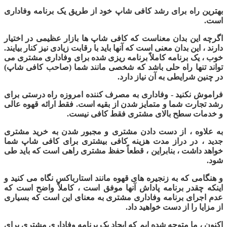
بهترین راه برای رشد کافی شاپ خود از طریق یک برنامه وفاداری
است.
اگرچه این بدان معناست که کافی شاپ ها بازار عظیمی در اختیار
دارند ، این بدان معنی است که آنها باید با رقابت زیادی نیز کنار بیایند.
خوب ، یک برنامه کاملاً برنامه ریزی شده برای وفاداری مشتری می
تواند تنها راه حلی باشد که شخصی مانند شما (صاحب کافی شاپ)
در چنین شرایطی به آن نیاز دارد.
فراموش نکنید - وفاداری به مصرف کننده امروزه راه درستی برای
رشد تجارت شما و متمایز شدن از بقیه است. فقط ارائه قهوه عالی
و خدمات سطح بالای مشتری فقط کافی نیست.
به علاوه ، از دست دادن مشتری و مجبور شدن به خرید مشتری
جدید ، در دراز مدت هزینه کافی بیشتری برای کافی شاپ شما
خواهد داشت ، بنابراین ، قطعاً حفظ مشتری راهی است که باید طی
شود
.
و هنگامی که به زنجیره های قهوه مانند استارباکس نگاه می کنید و
اینکه چقدر برنامه پاداش آنها موفق است ، کاملاً واضح است که
عدم اجرای برنامه وفاداری مشتری به معنای این است که بسیاری
از مزایا را از دست خواهید داد.
اکنون ، ما متوجه شده ایم که ایجاد یک برنامه وفاداری مشتری برای