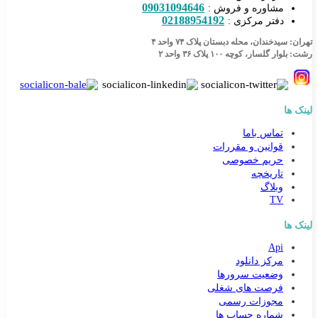
09031094646
مشاوره و فروش :
02188954192
دفتر مرکزی :
تهران: سیدخندان، محله دبستان پلاک ۷۴ واحد ۴
رشت: بلوار گلسار، کوچه ۱۰۰ پلاک ۳۶ واحد ۲
لینک ها
تماس باما
قوانین و مقررات
حریم خصوصی
تاریخچه
وبلاگ
TV
لینک ها
کارشناس مشاوره و فروش
Api
جهت ارتباط در پیامرسان بله کلیک کنید
مرکز دانلود
وضعیت سرورها
فرصت های شغلی
تماس تلفنی با کارشناس فروش
مجوزات رسمی
شماره حساب ها
09031094646