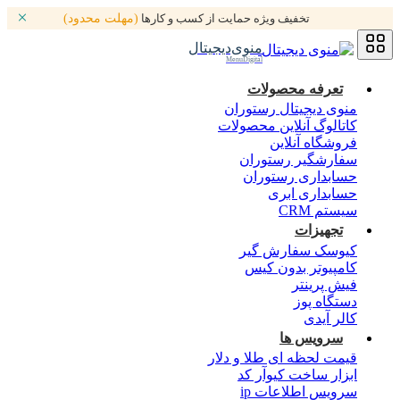
تخفیف ویژه حمایت از کسب و کارها
(مهلت محدود)
منوی‌دیجیتال
MenuDigital
تعرفه محصولات
منوی دیجیتال رستوران
کاتالوگ آنلاین محصولات
فروشگاه آنلاین
سفارشگیر رستوران
حسابداری رستوران
حسابداری ابری
سیستم CRM
تجهیزات
کیوسک سفارش گیر
کامپیوتر بدون کیس
فیش پرینتر
دستگاه پوز
کالر آیدی
سرویس ها
قیمت لحظه ای طلا و دلار
ابزار ساخت کیوآر کد
سرویس اطلاعات ip