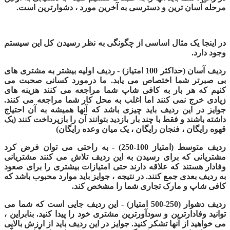
مرحله آسان ترین و دسترسی به آخرین مورد ، دشوارترین است.
در اینجا یک مثال اساسی از چگونگی به نظر رسیدن کل این سیستم
وجود دارد.
ردیف آسان (حداکثر 100 امتیاز) - ردیف اولیه بیشتر به مشتری های
بی صبرتر شما اختصاص می یابد. ما درمورد کسانی صحبت می
کنیم که هر بار به کافی شاپ شما مراجعه می کنند هزینه های
زیادی خرج نمی کنند اما اغلب به محل کار شما مراجعه می کنند.
جوایز در این ردیف باید چیزی باشد که آنها همیشه به آن احتیاج
داشته باشند و فقط با چند بار بازدید بتوانند آن را بازپرداخت کنند
(
یک
قهوه رایگان ، فنجان رایگان ، یک میان وعده رایگان
)
ردیف متوسط ​​(امتیاز 100-250) - به راحتی می توان فرض کرد
مشتریانی که برای رسیدن به این ردیف تلاش می کنند مشتریانی
وفادار هستند که علاقه دارند حتی امتیازات بیشتری را برای صعود
به ردیف بعدی جمع کنند. در نتیجه ، جوایز باید موارد محبوب باشد که
کافی شاپ و مارک تجاری شما را مشخص کند.
ردیف دشوار (250-500 امتیاز) - این ردیف جایی است که شما می
توانید وفادارترین و سودآورترین مشتری خود را پیدا کنید. بنابراین ،
می خواهید از آنها تشکر کنید. جوایز در این ردیف باید از ارزش بالایی