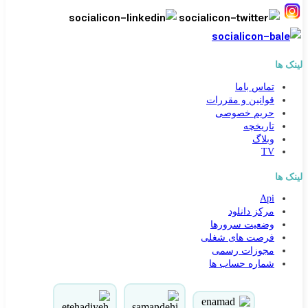
لینک ها
تماس باما
قوانین و مقررات
حریم خصوصی
تاریخچه
وبلاگ
TV
لینک ها
Api
کارشناس مشاوره و فروش
مرکز دانلود
جهت ارتباط در پیامرسان بله کلیک کنید
وضعیت سرورها
فرصت های شغلی
مجوزات رسمی
تماس تلفنی با کارشناس فروش
شماره حساب ها
09031094646
90000262
021-88954192