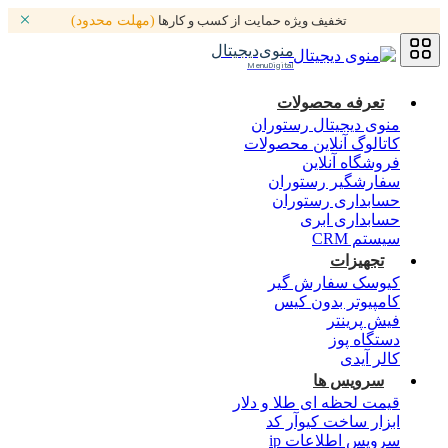
تخفیف ویژه حمایت از کسب و کارها
(مهلت محدود)
منوی‌دیجیتال
MenuDigital
تعرفه محصولات
منوی دیجیتال رستوران
کاتالوگ آنلاین محصولات
فروشگاه آنلاین
سفارشگیر رستوران
حسابداری رستوران
حسابداری ابری
سیستم CRM
تجهیزات
کیوسک سفارش گیر
کامپیوتر بدون کیس
فیش پرینتر
دستگاه پوز
کالر آیدی
سرویس ها
قیمت لحظه ای طلا و دلار
ابزار ساخت کیوآر کد
سرویس اطلاعات ip