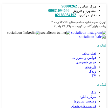
90000262
مرکز تماس :
09031094646
مشاوره و فروش :
02188954192
دفتر مرکزی :
تهران: سیدخندان، محله دبستان پلاک ۷۴ واحد ۴
رشت: بلوار گلسار، کوچه ۱۰۰ پلاک ۳۶ واحد ۲
لینک ها
تماس باما
قوانین و مقررات
حریم خصوصی
تاریخچه
وبلاگ
TV
لینک ها
Api
مرکز دانلود
وضعیت سرورها
فرصت های شغلی