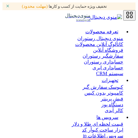
تخفیف ویژه حمایت از کسب و کارها
(مهلت محدود)
منوی‌دیجیتال
MenuDigital
تعرفه محصولات
منوی دیجیتال رستوران
کاتالوگ آنلاین محصولات
فروشگاه آنلاین
سفارشگیر رستوران
حسابداری رستوران
حسابداری ابری
سیستم CRM
تجهیزات
کیوسک سفارش گیر
کامپیوتر بدون کیس
فیش پرینتر
دستگاه پوز
کالر آیدی
سرویس ها
قیمت لحظه ای طلا و دلار
ابزار ساخت کیوآر کد
سرویس اطلاعات ip