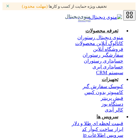
تخفیف ویژه حمایت از کسب و کارها
(مهلت محدود)
منوی‌دیجیتال
MenuDigital
تعرفه محصولات
منوی دیجیتال رستوران
کاتالوگ آنلاین محصولات
فروشگاه آنلاین
سفارشگیر رستوران
حسابداری رستوران
حسابداری ابری
سیستم CRM
تجهیزات
کیوسک سفارش گیر
کامپیوتر بدون کیس
فیش پرینتر
دستگاه پوز
کالر آیدی
سرویس ها
قیمت لحظه ای طلا و دلار
ابزار ساخت کیوآر کد
سرویس اطلاعات ip