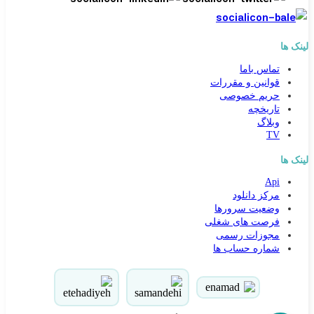
لینک ها
تماس باما
قوانین و مقررات
حریم خصوصی
تاریخچه
وبلاگ
TV
لینک ها
کارشناس مشاوره و فروش
Api
جهت ارتباط در پیامرسان بله کلیک کنید
مرکز دانلود
وضعیت سرورها
فرصت های شغلی
تماس تلفنی با کارشناس فروش
مجوزات رسمی
شماره حساب ها
09031094646
90000262
021-88954192