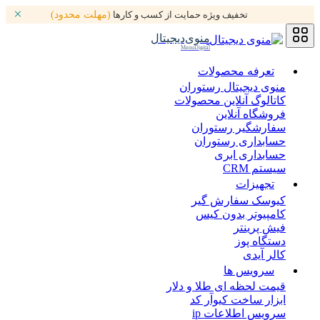
تخفیف ویژه حمایت از کسب و کارها
(مهلت محدود)
منوی‌دیجیتال
MenuDigital
تعرفه محصولات
منوی دیجیتال رستوران
کاتالوگ آنلاین محصولات
فروشگاه آنلاین
سفارشگیر رستوران
حسابداری رستوران
حسابداری ابری
سیستم CRM
تجهیزات
کیوسک سفارش گیر
کامپیوتر بدون کیس
فیش پرینتر
دستگاه پوز
کالر آیدی
سرویس ها
قیمت لحظه ای طلا و دلار
ابزار ساخت کیوآر کد
سرویس اطلاعات ip