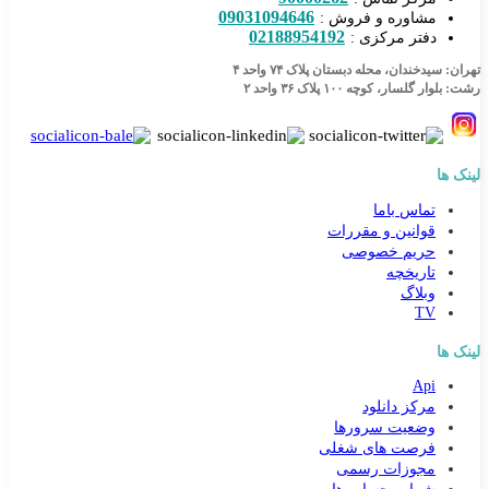
09031094646
مشاوره و فروش :
02188954192
دفتر مرکزی :
تهران: سیدخندان، محله دبستان پلاک ۷۴ واحد ۴
رشت: بلوار گلسار، کوچه ۱۰۰ پلاک ۳۶ واحد ۲
لینک ها
تماس باما
قوانین و مقررات
حریم خصوصی
تاریخچه
وبلاگ
TV
لینک ها
Api
مرکز دانلود
وضعیت سرورها
فرصت های شغلی
مجوزات رسمی