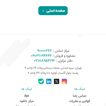
صفحه اصلی
90000262
مرکز تماس :
09031094646
مشاوره و فروش :
02188954192
دفتر مرکزی :
تهران: سیدخندان، محله دبستان پلاک ۷۴ واحد ۴
رشت: بلوار گلسار، کوچه ۱۰۰ پلاک ۳۶ واحد ۲
لینک ها
لینک ها
کارشناس مشاوره و فروش
تماس باما
Api
جهت ارتباط در پیامرسان بله کلیک کنید
قوانین و مقررات
مرکز دانلود