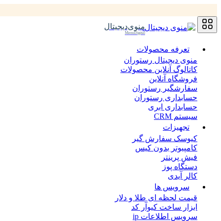
منوی‌دیجیتال
MenuDigital
تعرفه محصولات
منوی دیجیتال رستوران
کاتالوگ آنلاین محصولات
فروشگاه آنلاین
سفارشگیر رستوران
حسابداری رستوران
حسابداری ابری
سیستم CRM
تجهیزات
کیوسک سفارش گیر
کامپیوتر بدون کیس
فیش پرینتر
دستگاه پوز
کالر آیدی
سرویس ها
قیمت لحظه ای طلا و دلار
ابزار ساخت کیوآر کد
سرویس اطلاعات ip