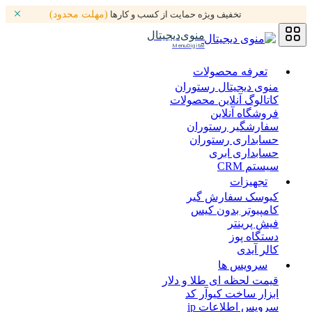
تخفیف ویژه حمایت از کسب و کارها
(مهلت محدود)
منوی‌دیجیتال
MenuDigital
تعرفه محصولات
منوی دیجیتال رستوران
کاتالوگ آنلاین محصولات
فروشگاه آنلاین
سفارشگیر رستوران
حسابداری رستوران
حسابداری ابری
سیستم CRM
تجهیزات
کیوسک سفارش گیر
کامپیوتر بدون کیس
فیش پرینتر
دستگاه پوز
کالر آیدی
سرویس ها
قیمت لحظه ای طلا و دلار
ابزار ساخت کیوآر کد
سرویس اطلاعات ip