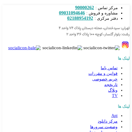
90000262
مرکز تماس :
09031094646
مشاوره و فروش :
02188954192
دفتر مرکزی :
تهران: سیدخندان، محله دبستان پلاک ۷۴ واحد ۴
رشت: بلوار گلسار، کوچه ۱۰۰ پلاک ۳۶ واحد ۲
لینک ها
تماس باما
قوانین و مقررات
حریم خصوصی
تاریخچه
وبلاگ
TV
لینک ها
Api
مرکز دانلود
وضعیت سرورها