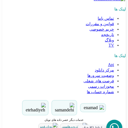
لینک ها
تماس باما
قوانین و مقررات
حریم خصوصی
تاریخچه
وبلاگ
TV
لینک ها
Api
کارشناس مشاوره و فروش
مرکز دانلود
جهت ارتباط در پیامرسان بله کلیک کنید
وضعیت سرورها
فرصت های شغلی
مجوزات رسمی
تماس تلفنی با کارشناس فروش
شماره حساب ها
09031094646
90000262
021-88954192
خدمات دیگر عصر داده های نویان
ذخیره در مخاطبین
نویان وب هاست
نویان فیت
ارتباط با کارشناس