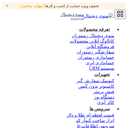
تخفیف ویژه حمایت از کسب و کارها
(مهلت محدود)
منوی‌دیجیتال
MenuDigital
تعرفه محصولات
منوی دیجیتال رستوران
کاتالوگ آنلاین محصولات
فروشگاه آنلاین
سفارشگیر رستوران
حسابداری رستوران
حسابداری ابری
سیستم CRM
تجهیزات
کیوسک سفارش گیر
کامپیوتر بدون کیس
فیش پرینتر
دستگاه پوز
کالر آیدی
سرویس ها
قیمت لحظه ای طلا و دلار
ابزار ساخت کیوآر کد
سرویس اطلاعات ip