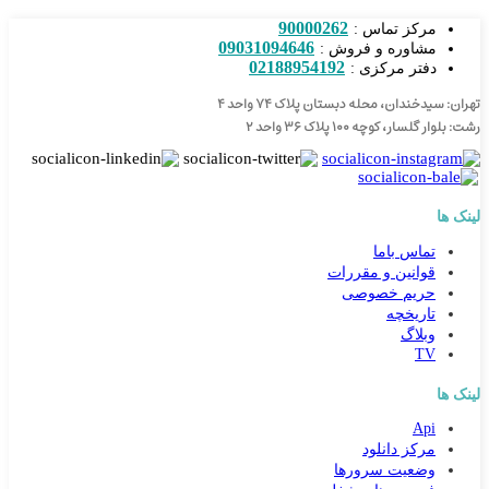
90000262
مرکز تماس :
09031094646
مشاوره و فروش :
02188954192
دفتر مرکزی :
تهران: سیدخندان، محله دبستان پلاک ۷۴ واحد ۴
رشت: بلوار گلسار، کوچه ۱۰۰ پلاک ۳۶ واحد ۲
لینک ها
تماس باما
قوانین و مقررات
حریم خصوصی
تاریخچه
وبلاگ
TV
لینک ها
Api
مرکز دانلود
وضعیت سرورها