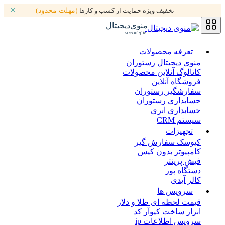
تخفیف ویژه حمایت از کسب و کارها
(مهلت محدود)
منوی‌دیجیتال
MenuDigital
تعرفه محصولات
منوی دیجیتال رستوران
کاتالوگ آنلاین محصولات
فروشگاه آنلاین
سفارشگیر رستوران
حسابداری رستوران
حسابداری ابری
سیستم CRM
تجهیزات
کیوسک سفارش گیر
کامپیوتر بدون کیس
فیش پرینتر
دستگاه پوز
کالر آیدی
سرویس ها
قیمت لحظه ای طلا و دلار
ابزار ساخت کیوآر کد
سرویس اطلاعات ip