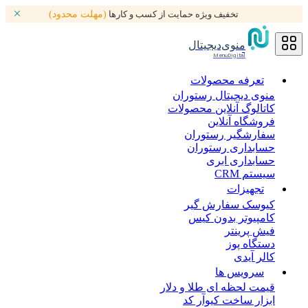
تخفیف ویژه حمایت از کسب و کارها
(مهلت محدود)
منوی‌دیجیتال
MenuDigital
تعرفه محصولات
منوی دیجیتال رستوران
کاتالوگ آنلاین محصولات
فروشگاه آنلاین
سفارشگیر رستوران
حسابداری رستوران
حسابداری ابری
سیستم CRM
تجهیزات
کیوسک سفارش گیر
کامپیوتر بدون کیس
فیش پرینتر
دستگاه پوز
کالر آیدی
سرویس ها
قیمت لحظه ای طلا و دلار
ابزار ساخت کیوآر کد