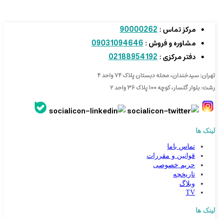
90000262
مرکز تماس :
09031094646
مشاوره و فروش :
02188954192
دفتر مرکزی :
تهران: سیدخندان، محله دبستان پلاک ۷۴ واحد ۴
رشت: بلوار گلسار، کوچه ۱۰۰ پلاک ۳۶ واحد ۲
لینک ها
تماس باما
قوانین و مقررات
حریم خصوصی
تاریخچه
وبلاگ
TV
لینک ها