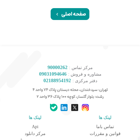
صفحه اصلی
90000262
مرکز تماس :
09031094646
مشاوره و فروش :
02188954192
دفتر مرکزی :
تهران: سیدخندان، محله دبستان پلاک ۷۴ واحد ۴
رشت: بلوار گلسار، کوچه ۱۰۰ پلاک ۳۶ واحد ۲
لینک ها
لینک ها
کارشناس مشاوره و فروش
تماس باما
Api
جهت ارتباط در پیامرسان بله کلیک کنید
قوانین و مقررات
مرکز دانلود