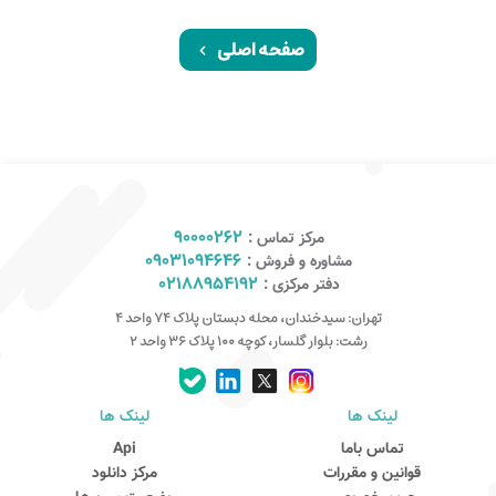
صفحه اصلی
90000262
مرکز تماس :
09031094646
مشاوره و فروش :
02188954192
دفتر مرکزی :
تهران: سیدخندان، محله دبستان پلاک ۷۴ واحد ۴
رشت: بلوار گلسار، کوچه ۱۰۰ پلاک ۳۶ واحد ۲
لینک ها
لینک ها
کارشناس مشاوره و فروش
تماس باما
Api
جهت ارتباط در پیامرسان بله کلیک کنید
قوانین و مقررات
مرکز دانلود