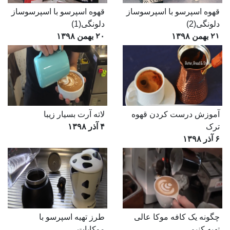
قهوه اسپرسو با اسپرسوساز
قهوه اسپرسو با اسپرسوساز
دلونگی(2)
دلونگی(1)
۲۱ بهمن ۱۳۹۸
۲۰ بهمن ۱۳۹۸
9:47
3,682
3:02
3,295
آموزش درست کردن قهوه
لاته آرت بسیار زیبا
ترک
۴ آذر ۱۳۹۸
۶ آذر ۱۳۹۸
7:10
3,722
4:06
5,452
چگونه یک کافه موکا عالی
طرز تهیه اسپرسو با
تهیه کنیم
موکاپات