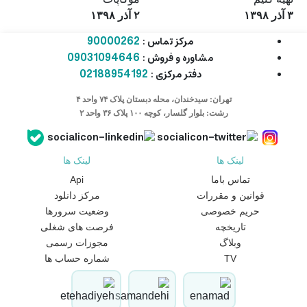
۳ آذر ۱۳۹۸
۲ آذر ۱۳۹۸
7:50
4,292
3:06
4,145
90000262
مرکز تماس :
09031094646
مشاوره و فروش :
02188954192
دفتر مرکزی :
تهران: سیدخندان، محله دبستان پلاک ۷۴ واحد ۴
رشت: بلوار گلسار، کوچه ۱۰۰ پلاک ۳۶ واحد ۲
لینک ها
لینک ها
تماس باما
Api
قوانین و مقررات
مرکز دانلود
حریم خصوصی
وضعیت سرورها
تاریخچه
فرصت های شغلی
وبلاگ
مجوزات رسمی
TV
شماره حساب ها