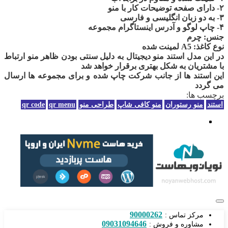
۲- دارای صفحه توضیحات کار با منو
۳- به دو زبان انگلیسی و فارسی
۴- چاپ لوگو و آدرس اینستاگرام مجموعه
جنس: چرم
نوع کاغذ: A5 لمینت شده
در این مدل استند منو دیجیتال به دلیل سنتی بودن ظاهر منو ارتباط
با مشتریان به شکل بهتری برقرار خواهد شد
این استند ها از جانب شرکت چاپ شده و برای مجموعه ها ارسال
می گردد
برچسب ها:
استند
منو رستوران
منو کافی شاپ
طراحی منو
qr menu
qr code
90000262
مرکز تماس :
09031094646
مشاوره و فروش :