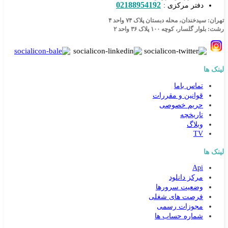
02188954192
دفتر مرکزی :
تهران: سیدخندان، محله دبستان پلاک ۷۴ واحد ۴
رشت: بلوار گلسار، کوچه ۱۰۰ پلاک ۳۶ واحد ۲
لینک ها
تماس باما
قوانین و مقررات
حریم خصوصی
تاریخچه
وبلاگ
TV
لینک ها
Api
کارشناس مشاوره و فروش
مرکز دانلود
جهت ارتباط در پیامرسان بله کلیک کنید
وضعیت سرورها
فرصت های شغلی
مجوزات رسمی
تماس تلفنی با کارشناس فروش
شماره حساب ها
09031094646