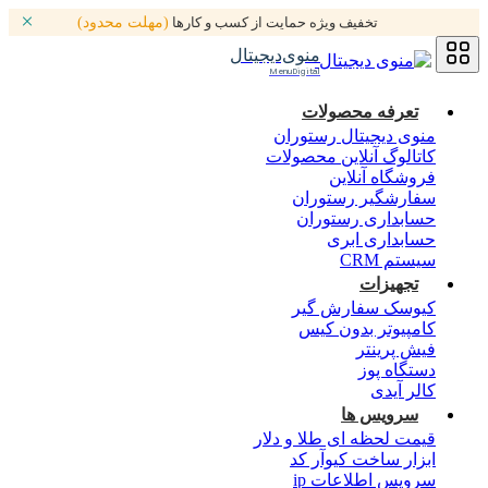
تخفیف ویژه حمایت از کسب و کارها
(مهلت محدود)
منوی‌دیجیتال
MenuDigital
تعرفه محصولات
منوی دیجیتال رستوران
کاتالوگ آنلاین محصولات
فروشگاه آنلاین
سفارشگیر رستوران
حسابداری رستوران
حسابداری ابری
سیستم CRM
تجهیزات
کیوسک سفارش گیر
کامپیوتر بدون کیس
فیش پرینتر
دستگاه پوز
کالر آیدی
سرویس ها
قیمت لحظه ای طلا و دلار
ابزار ساخت کیوآر کد
سرویس اطلاعات ip