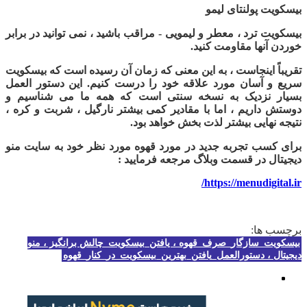
بیسکویت پولنتای لیمو
بیسکویت ترد ، معطر و لیمویی - مراقب باشید ، نمی توانید در برابر
خوردن آنها مقاومت کنید.
تقریباً اینجاست ، به این معنی که زمان آن رسیده است که بیسکویت
سریع و آسان مورد علاقه خود را درست کنیم. این دستور العمل
بسیار نزدیک به نسخه سنتی است که همه ما می شناسیم و
دوستش داریم ، اما با مقادیر کمی بیشتر نارگیل ، شربت و کره ،
نتیجه نهایی بیشتر لذت بخش خواهد بود.
برای کسب تجربه جدید در مورد قهوه مورد نظر خود به سایت منو
دیجیتال در قسمت وبلاگ مرجعه فرمایید :
https://menudigital.ir/
برچسب ها:
بیسکویت_سازگار_صرف_قهوه ، یافتن_بیسکویت_چالش برانگیز ، منو
دیجیتال ، دستورالعمل_یافتن_بهترین_بیسکویت_در_کنار_قهوه