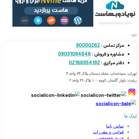
90000262
مرکز تماس :
09031094646
مشاوره و فروش :
02188954192
دفتر مرکزی :
تهران: سیدخندان، محله دبستان پلاک ۷۴ واحد ۴
رشت: بلوار گلسار، کوچه ۱۰۰ پلاک ۳۶ واحد ۲
لینک ها
تماس باما
قوانین و مقررات
حریم خصوصی