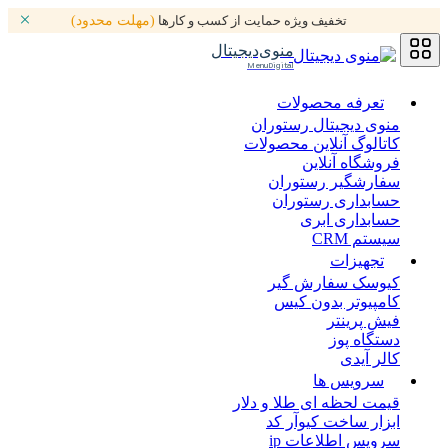
تخفیف ویژه حمایت از کسب و کارها
(مهلت محدود)
منوی‌دیجیتال
MenuDigital
تعرفه محصولات
منوی دیجیتال رستوران
کاتالوگ آنلاین محصولات
فروشگاه آنلاین
سفارشگیر رستوران
حسابداری رستوران
حسابداری ابری
سیستم CRM
تجهیزات
کیوسک سفارش گیر
کامپیوتر بدون کیس
فیش پرینتر
دستگاه پوز
کالر آیدی
سرویس ها
قیمت لحظه ای طلا و دلار
ابزار ساخت کیوآر کد
سرویس اطلاعات ip