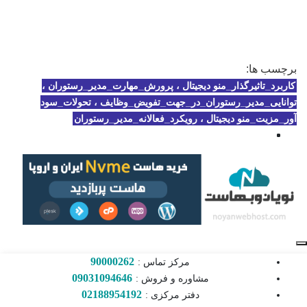
برچسب ها:
کاربرد_تاثیرگذار_منو دیجیتال ، پرورش_مهارت_مدیر_رستوران ،
توانایی_مدیر_رستوران_در_جهت_تفویض_وظایف ، تحولات_سود
آور_مزیت_منو دیجیتال ، رویکرد_فعالانه_مدیر_رستوران
90000262
مرکز تماس :
09031094646
مشاوره و فروش :
02188954192
دفتر مرکزی :