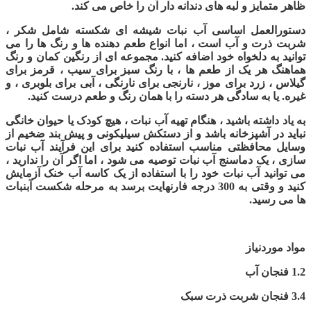
ظاهر متمایز و لبه های دندانه دار آن را خاص می کند.
دستورالعمل اساسی آب نبات شیشه ای شکسته شامل شکر ،
شربت ذرت و آب است ، اما انواع طعم دهنده ها و رنگ ها را می
توانید به دلخواه خود اضافه کنید. مجموعه ای از رنگین کمان و رنگ
هماهنگ هر یک از طعم ها ، با رنگ سبز برای سیب ، قرمز برای
گیلاس ، زرد برای موز ، نارنجی برای نارنگی ، آبی برای بلوبری ، و
غیره. یا به سادگی هر دسته را با همان رنگ و طعم درست کنید.
به یاد داشته باشید ، هنگام تهیه آب نبات ، هیچ کودک یا حیوان خانگی
نباید در آشپزخانه باشد و از دستکش سیلیکونی و پیش بند ضخیم از
وسایل محافظتی مناسب استفاده کنید برای این فرآیند آب نبات
سازی ، یک دماسنج آب نبات توصیه می شود ، اما اگر آن را ندارید ،
می توانید آب نبات خود را با استفاده از یک کاسه آب خنک آزمایش
کنید و وقتی به 300 درجه فارنهایت برسد به مرحله شکست آبنبات
ها می رسید.
مواد موردنیاز
1.2 فنجان آب
3.4 فنجان شربت ذرت سبک