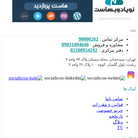
90000262
مرکز تماس :
09031094646
مشاوره و فروش :
02188954192
دفتر مرکزی :
تهران: سیدخندان، محله دبستان پلاک ۷۴ واحد ۴
رشت: بلوار گلسار، کوچه ۱۰۰ پلاک ۳۶ واحد ۲
لینک ها
تماس باما
قوانین و مقررات
حریم خصوصی
تاریخچه
وبلاگ
TV