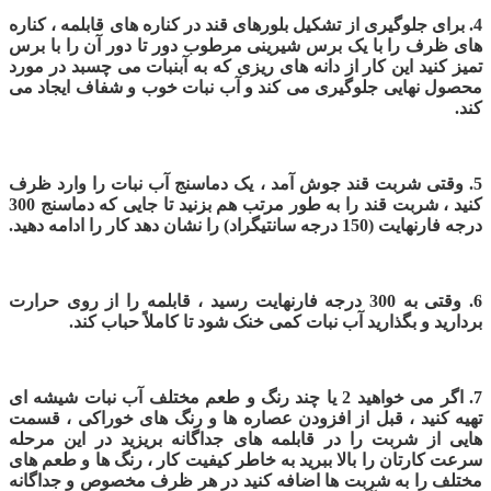
4. برای جلوگیری از تشکیل بلورهای قند در کناره های قابلمه ، کناره
های ظرف را با یک برس شیرینی مرطوب دور تا دور آن را با برس
تمیز کنید این کار از دانه های ریزی که به آبنبات می چسبد در مورد
محصول نهایی جلوگیری می کند و آب نبات خوب و شفاف ایجاد می
کند.
5. وقتی شربت قند جوش آمد ، یک دماسنج آب نبات را وارد ظرف
کنید ، شربت قند را به طور مرتب هم بزنید تا جایی که دماسنج 300
درجه فارنهایت (150 درجه سانتیگراد) را نشان دهد کار را ادامه دهید.
6. وقتی به 300 درجه فارنهایت رسید ، قابلمه را از روی حرارت
بردارید و بگذارید آب نبات کمی خنک شود تا کاملاً حباب کند.
7. اگر می خواهید 2 یا چند رنگ و طعم مختلف آب نبات شیشه ای
تهیه کنید ، قبل از افزودن عصاره ها و رنگ های خوراکی ، قسمت
هایی از شربت را در قابلمه های جداگانه بریزید در این مرحله
سرعت کارتان را بالا ببرید به خاطر کیفیت کار ، رنگ ها و طعم های
مختلف را به شربت ها اضافه کنید در هر ظرف مخصوص و جداگانه