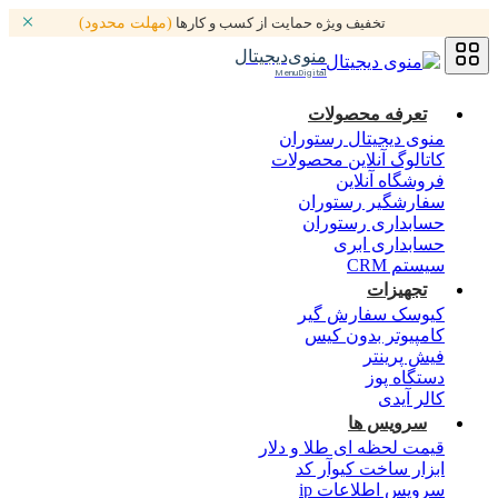
تخفیف ویژه حمایت از کسب و کارها
(مهلت محدود)
منوی‌دیجیتال
MenuDigital
تعرفه محصولات
منوی دیجیتال رستوران
کاتالوگ آنلاین محصولات
فروشگاه آنلاین
سفارشگیر رستوران
حسابداری رستوران
حسابداری ابری
سیستم CRM
تجهیزات
کیوسک سفارش گیر
کامپیوتر بدون کیس
فیش پرینتر
دستگاه پوز
کالر آیدی
سرویس ها
قیمت لحظه ای طلا و دلار
ابزار ساخت کیوآر کد
سرویس اطلاعات ip