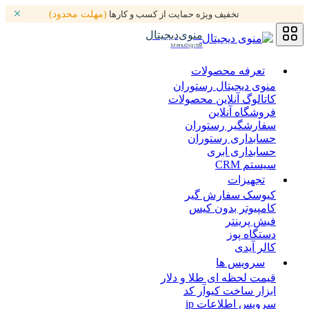
تخفیف ویژه حمایت از کسب و کارها
(مهلت محدود)
منوی‌دیجیتال
MenuDigital
تعرفه محصولات
منوی دیجیتال رستوران
کاتالوگ آنلاین محصولات
فروشگاه آنلاین
سفارشگیر رستوران
حسابداری رستوران
حسابداری ابری
سیستم CRM
تجهیزات
کیوسک سفارش گیر
کامپیوتر بدون کیس
فیش پرینتر
دستگاه پوز
کالر آیدی
سرویس ها
قیمت لحظه ای طلا و دلار
ابزار ساخت کیوآر کد
سرویس اطلاعات ip