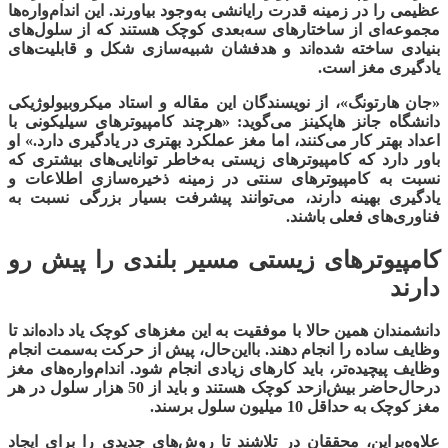
عظیمی را در زمینه قدرت رایانشی به‌وجود بیاورند. این اندام‌واره‌ها
مجموعه‌ای از ساختارهای سه‌بعدی کوچک‌ هستند که از
سلول‌های
بنیادی
ساخته شده‌اند و هدفشان شبیه‌سازی شکل و قابلیت‌های
یادگیری مغز است.
«جان هارتونگ»، از نویسندگان این مقاله و استاد میکروبیولوژیکی
دانشگاه جانز هاپکینز می‌گوید: «هرچند کامپیوترهای سیلیکونی با
اعداد بهتر کار می‌کنند، اما مغز عملکرد بهتری در
یادگیری
دارد.» او
باور دارد که کامپیوترهای زیستی به‌خاطر توانایی‌های بیشتری که
نسبت به کامپیوترهای سنتی در زمینه ذخیره‌سازی اطلاعات و
یادگیری بهینه دارند، می‌توانند پیشرفت بسیار بزرگی نسبت به
فناوری‌های فعلی باشند.
کامپیوترهای زیستی مسیر بلندی را پیش رو
دارند
دانشمندان همین حالا با موفقیت به این مغزهای کوچک یاد داده‌اند تا
وظایف ساده را انجام دهند. بااین‌حال، پیش از حرکت به‌سمت انجام
وظایف پیچیده‌تر، باید کارهای زیادی انجام شود. اندام‌واره‌های مغز
درحال‌حاضر بیش‌ازحد کوچک‌ هستند و باید از 50 هزار سلول در هر
مغز کوچک به
حداقل 10 میلیون سلول
برسند.
علاوه‌براین، محققان در تلاشند تا روش‌های جدیدی را برای ایجاد