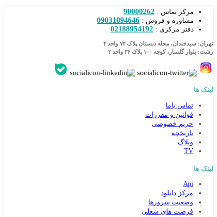
90000262
مرکز تماس :
09031094646
مشاوره و فروش :
02188954192
دفتر مرکزی :
تهران: سیدخندان، محله دبستان پلاک ۷۴ واحد ۴
رشت: بلوار گلسار، کوچه ۱۰۰ پلاک ۳۶ واحد ۲
لینک ها
تماس باما
قوانین و مقررات
حریم خصوصی
تاریخچه
وبلاگ
TV
لینک ها
Api
مرکز دانلود
وضعیت سرورها
فرصت های شغلی