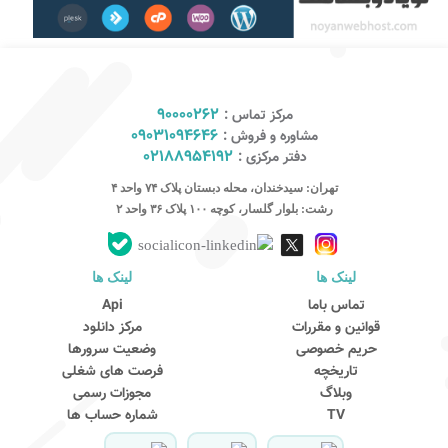
90000262
مرکز تماس :
09031094646
مشاوره و فروش :
02188954192
دفتر مرکزی :
تهران: سیدخندان، محله دبستان پلاک ۷۴ واحد ۴
رشت: بلوار گلسار، کوچه ۱۰۰ پلاک ۳۶ واحد ۲
لینک ها
لینک ها
کارشناس مشاوره و فروش
جهت ارتباط در پیامرسان بله کلیک کنید
تماس باما
Api
قوانین و مقررات
مرکز دانلود
حریم خصوصی
وضعیت سرورها
تماس تلفنی با کارشناس فروش
تاریخچه
فرصت های شغلی
09031094646
وبلاگ
مجوزات رسمی
90000262
TV
شماره حساب ها
021-88954192