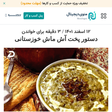
(مهلت محدود)
تخفیف ویژه حمایت از کسب و کارها
منوی‌دیجیتال
90000262
پنل کسب و کار
MenuDigital
12 اسفند 1401
/
3 دقیقه برای خواندن
دستور پخت آش ماش خوزستانی