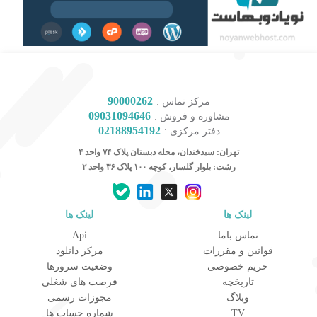
90000262
مرکز تماس :
09031094646
مشاوره و فروش :
02188954192
دفتر مرکزی :
تهران: سیدخندان، محله دبستان پلاک ۷۴ واحد ۴
رشت: بلوار گلسار، کوچه ۱۰۰ پلاک ۳۶ واحد ۲
لینک ها
لینک ها
کارشناس مشاوره و فروش
تماس باما
Api
جهت ارتباط در پیامرسان بله کلیک کنید
قوانین و مقررات
مرکز دانلود
حریم خصوصی
وضعیت سرورها
تاریخچه
فرصت های شغلی
تماس تلفنی با کارشناس فروش
وبلاگ
مجوزات رسمی
09031094646
TV
شماره حساب ها
90000262