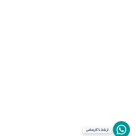
تاریخچه
وبلاگ
TV
لینک ها
Api
مرکز دانلود
وضعیت سرورها
فرصت های شغلی
کارشناس مشاوره و فروش
مجوزات رسمی
جهت ارتباط در پیامرسان بله کلیک کنید
شماره حساب ها
تماس تلفنی با کارشناس فروش
09031094646
90000262
خدمات دیگر عصر داده های نویان
021-88954192
نویان وب هاست
نویان فیت
ذخیره در مخاطبین
ارتباط با کارشناس
ذخیره کنید شماره مون یادتون نره!