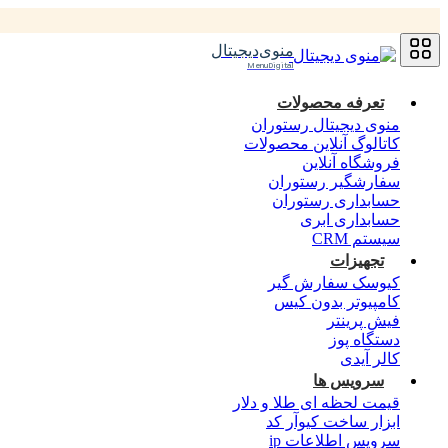
منوی‌دیجیتال
MenuDigital
تعرفه محصولات
منوی دیجیتال رستوران
کاتالوگ آنلاین محصولات
فروشگاه آنلاین
سفارشگیر رستوران
حسابداری رستوران
حسابداری ابری
سیستم CRM
تجهیزات
کیوسک سفارش گیر
کامپیوتر بدون کیس
فیش پرینتر
دستگاه پوز
کالر آیدی
سرویس ها
قیمت لحظه ای طلا و دلار
ابزار ساخت کیوآر کد
سرویس اطلاعات ip