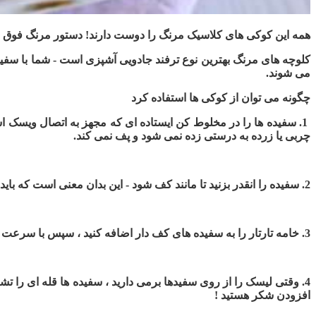
همه این کوکی های کلاسیک مرنگ را دوست دارند! دستور مرنگ فوق العاده
کلوچه های مرنگ بهترین نوع ترفند جادویی آشپزی است - شما با سفید
می شوند.
چگونه می توان از کوکی ها استفاده کرد
1. سفیده ها را در مخلوط کن ایستاده ای که مجهز به اتصال ویسک
چربی یا زرده به درستی زده نمی شود و پف نمی کند.
2. سفیده را انقدر بزنید تا مانند کف شود - این بدان معنی است که باید سفید و حباب دار باشد ،تا اتمام این کار شروع به نگه داشتن هیچ نوع کاری نکنید.
3. خامه تارتار را به سفیده های کف دار اضافه کنید ، سپس با سرعت کم مخلوط کنید تا خامه تارتار مخلوط شود.
4. وقتی لیسک را از روی سفیدها برمی دارید ، سفیده ها قله ای را تش
افزودن شکر هستید !