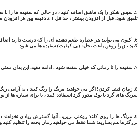
5. سپس شکر را یک قاشق اضافه کنید ، در حالی که سفیده ها را با سرع
تلفیق شود. قبل از افزودن بیشتر ، حداقل 1-2 دقیقه بین هر افزودن صبر می کنم تا مطمئن شوم که در واقع مخلوط شده است.
6. اکنون می توانید هر عصاره طعم دهنده ای را که دوست دارید اضاف
کنید ، زیرا روغن باعث تخلیه (بی کیفیت) سفیده ها می شود.
7. سفیده را تا زمانی که خیلی سفت شود ، ادامه دهید. این بدان معنی است که سفیده کف دار تخم مرغ مستقیم بایستند و به هیچ وجه پایین نمی آیند - به این مرحله "قله های سخت" می گویند.
8. زمان قیف کردن! اگر می خواهید مرنگ را رنگ کنید ، به آرامی رن
سرنگ های گرد یا نوک مدور گرد استفاده کنید ، یا برای ستاره ها از نو
بزرگترها هم بسازید! شما فقط می خواهید زمان پخت را تنظیم کنید و به